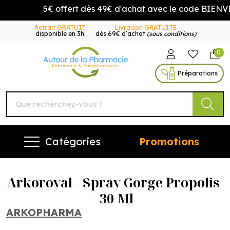
5€ offert dès 49€ d'achat avec le code BIENVEN
Retrait GRATUIT
Livraison GRATUITE
disponible en 3h
dès 69€ d’achat
(sous conditions)
0
Autour de la Pharmacie Vo
Préparations
Catégories
Promotions
Arkoroyal - Spray Gorge Propolis
- 30 Ml
ARKOPHARMA