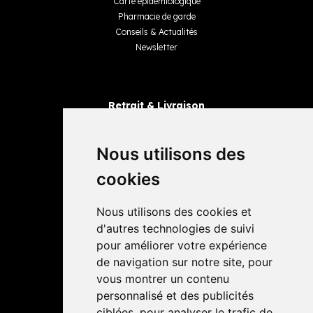
Carte épidémiologique
Pharmacie de garde
Conseils & Actualités
Newsletter
Retrait & Livraison
Retrait dans la pharmacie
Livraisons
Nous utilisons des
cookies
Avis
Nous utilisons des cookies et
4,4 / 5
65 avis
d'autres technologies de suivi
pour améliorer votre expérience
de navigation sur notre site, pour
vous montrer un contenu
personnalisé et des publicités
ciblées, pour analyser le trafic de