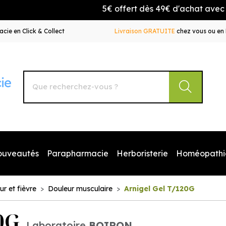
5€ offert dès 49€ d'achat avec le cod
cie en Click & Collect
Livraison GRATUITE
chez vous ou en 
Autour de la Pharmacie Votre pharmacie en ligne à votr
ouveautés
Parapharmacie
Herboristerie
Homéopathi
ur et fièvre
Douleur musculaire
Arnigel Gel T/120G
0G
Laboratoire
BOIRON