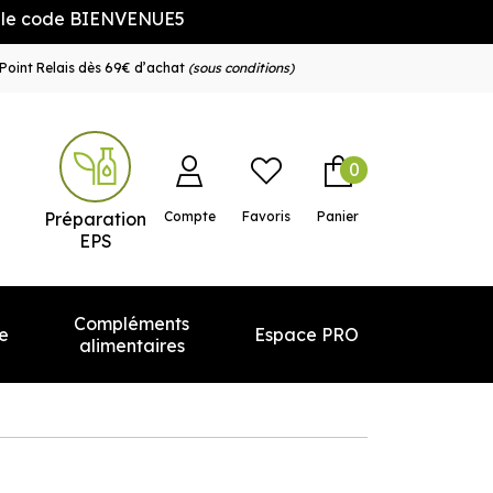
e BIENVENUE5
Point Relais dès 69€ d’achat
(sous conditions)
0
e service
Préparation
Compte
Favoris
Panier
EPS
Compléments
e
Espace PRO
alimentaires