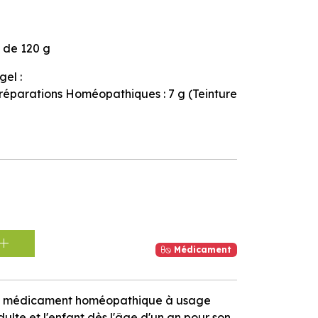
e de 120 g
el :
éparations Homéopathiques : 7 g (Teinture
Médicament
 un médicament homéopathique à usage
lte et l'enfant dès l'âge d'un an pour son