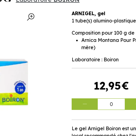
ARNIGEL, gel
1 tube(s) alumino-plastiqu
Composition pour 100 g de g
Arnica Montana Pour Pr
mère)
Laboratoire : Boiron
12
,
95
€
0
Le gel Arnigel Boiron est
local recommandé chez l'adu