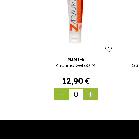
MINT-E
Ztrauma Gel 60 Ml
GSI
12
,
90
€
0