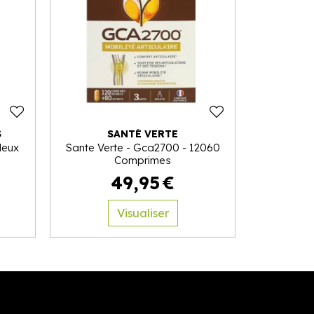
S
SANTÉ VERTE
leux
Sante Verte - Gca2700 - 12060
Comprimes
49
,
95
€
Visualiser