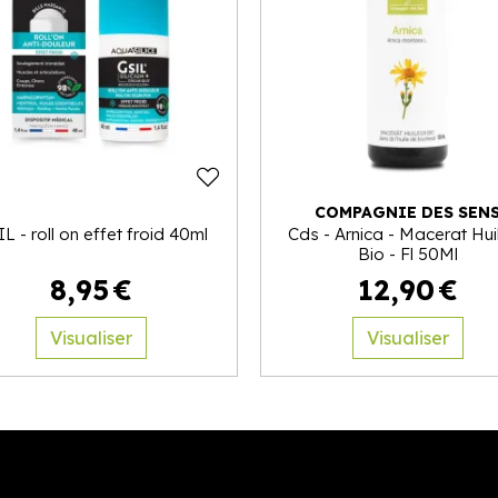
COMPAGNIE DES SEN
L - roll on effet froid 40ml
Cds - Arnica - Macerat Hui
Bio - Fl 50Ml
8
,
95
€
12
,
90
€
Visualiser
Visualiser