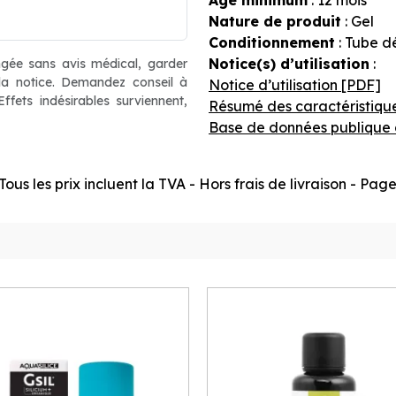
Âge minimum
: 12 mois
Nature de produit
: Gel
Conditionnement
: Tube d
Notice(s) d’utilisation
:
ngée sans avis médical, garder
 la notice. Demandez conseil à
Notice d’utilisation [PDF]
fets indésirables surviennent,
Résumé des caractéristiqu
Base de données publique 
ous les prix incluent la TVA - Hors frais de livraison - Pa