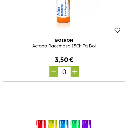
BOIRON
Actaea Racemosa 15Ch Tg Boi
3
,
50
€
0