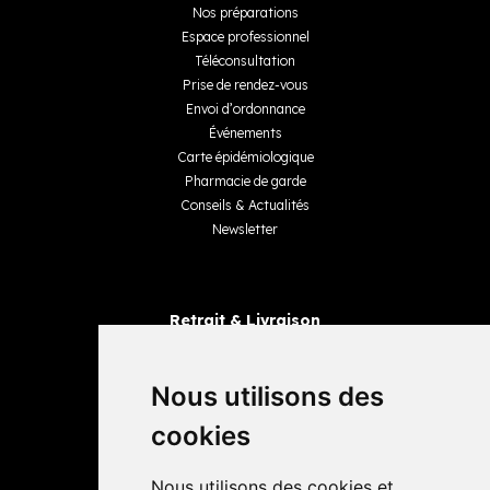
Nos préparations
Espace professionnel
Téléconsultation
Prise de rendez-vous
Envoi d’ordonnance
Événements
Carte épidémiologique
Pharmacie de garde
Conseils & Actualités
Newsletter
Retrait & Livraison
Retrait dans la pharmacie
Livraisons
Nous utilisons des
cookies
Avis
Nous utilisons des cookies et