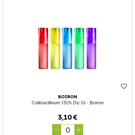
BOIRON
Colibacillinum 15Ch Do Gl - Boiron
3
,
10
€
0