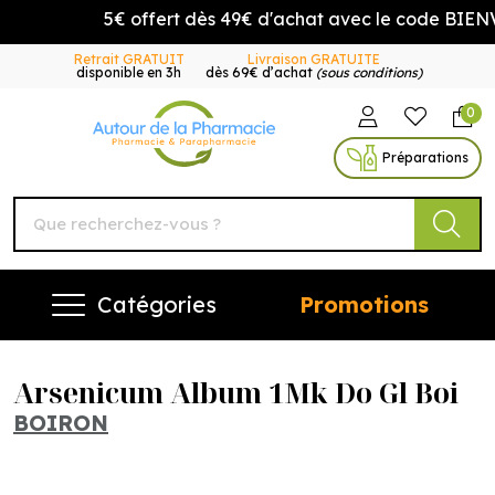
5€ offert dès 49€ d'achat avec le code BIENVE
Retrait GRATUIT
Livraison GRATUITE
disponible en 3h
dès 69€ d’achat
(sous conditions)
0
Autour de la Pharmacie Vo
Préparations
Catégories
Promotions
Arsenicum Album 1Mk Do Gl Boi
BOIRON