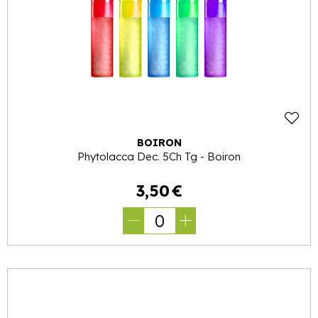
BOIRON
Phytolacca Dec. 5Ch Tg - Boiron
3
,
50
€
0