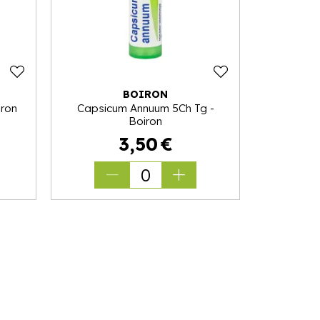
BOIRON
iron
Capsicum Annuum 5Ch Tg -
Boiron
3
,
50
€
0