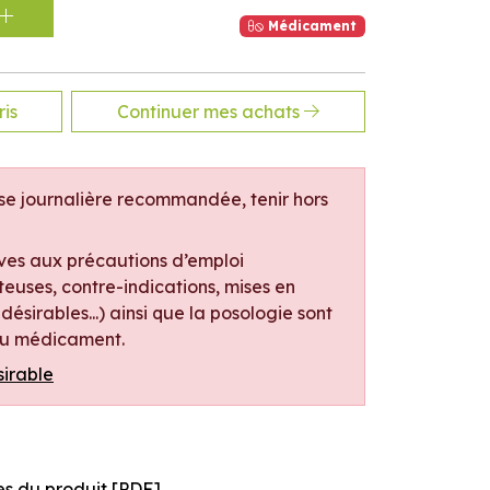
Médicament
is
Continuer mes achats
e journalière recommandée, tenir hors
ives aux précautions d’emploi
euses, contre-indications, mises en
désirables...) ainsi que la posologie sont
 du médicament.
sirable
es du produit [PDF]