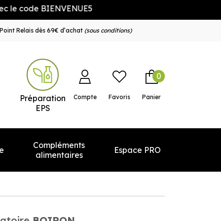
e BIENVENUE5
Point Relais dès 69€ d’achat
(sous conditions)
0
e service
Préparation
Compte
Favoris
Panier
EPS
Compléments
e
Espace PRO
alimentaires
atoire
BOIRON