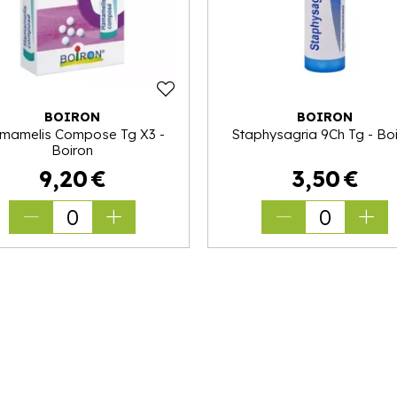
BOIRON
BOIRON
mamelis Compose Tg X3 -
Staphysagria 9Ch Tg - Bo
Boiron
9
,
20
€
3
,
50
€
0
0