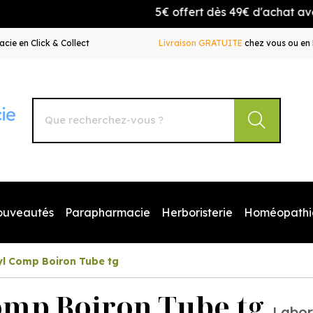
5€ offert dès 49€ d'achat avec le cod
cie en Click & Collect
Livraison GRATUITE
chez vous ou en 
Autour de la Pharmacie Votre pharmacie en ligne à votr
ouveautés
Parapharmacie
Herboristerie
Homéopathi
yl Comp Boiron Tube tg
mp Boiron Tube tg
Labor