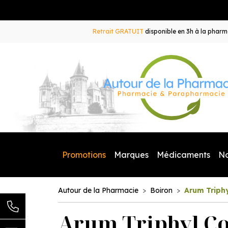
Retrait GRATUIT
disponible en 3h à la pharma
Promotions
Marques
Médicaments
N
Autour de la Pharmacie
Boiron
Arum Triph
Arum Triphyl Co