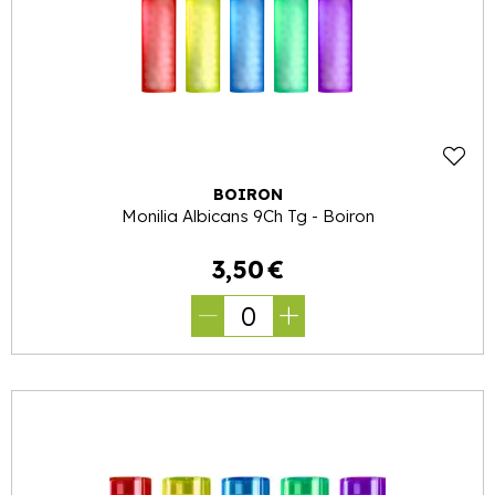
BOIRON
Monilia Albicans 9Ch Tg - Boiron
3
,
50
€
0