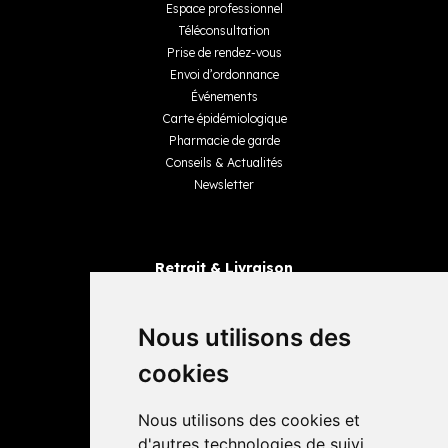
Espace professionnel
Téléconsultation
Prise de rendez-vous
Envoi d’ordonnance
Événements
Carte épidémiologique
Pharmacie de garde
Conseils & Actualités
Newsletter
Retrait & Livraison
Retrait dans la pharmacie
Livraisons
Nous utilisons des
cookies
Avis
Nous utilisons des cookies et
4,4 / 5
65 avis
d'autres technologies de suivi