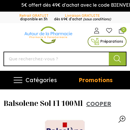
5€ offert dès 49€ d'achat avec le code BIENVENU
Retrait GRATUIT
Livraison GRATUITE
disponible en 3h
dès 69€ d’achat
(sous conditions)
0
Autour de la Pharmacie Vo
Préparations
Catégories
Promotions
Balsolene Sol Fl 100Ml
COOPER