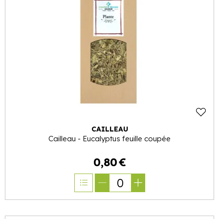
CAILLEAU
Cailleau - Eucalyptus feuille coupée
0
,
80
€
0