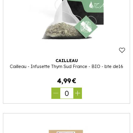
CAILLEAU
Cailleau - Infusette Thym Sud France - BIO - bte de16
4
,
99
€
0