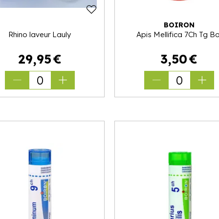
BOIRON
Rhino laveur Lauly
Apis Mellifica 7Ch Tg Bo
29
,
95
€
3
,
50
€
0
0