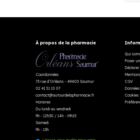
À propos de la pharmacie
Inform
Qui som
Poser un
Déclarer 
Coordonnées
Mentions
73 rue d’Orléans - 49400 Saumur
CGV
02 41 51 10 07
Données 
contact
@
autourdelapharmacie.fr
Cookies
Horaires
Préféren
Du lundi au vendredi
9h - 12h30 / 14h - 19h15
Samedi
9h - 13h
Laissez-vous guider pour venir