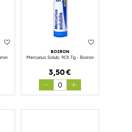
BOIRON
iron
Mercurius Solub. 9Ch Tg - Boiron
3
,
50
€
0