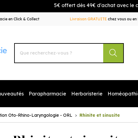
5€ offert dès 49€ d'achat avec le code BIEN
cie en Click & Collect
Livraison GRATUITE
chez vous ou en 
Autour de la Pharmacie Votre pharmacie en ligne à votr
ouveautés
Parapharmacie
Herboristerie
Homéopathi
tion Oto-Rhino-Laryngologie - ORL
Rhinite et sinusite