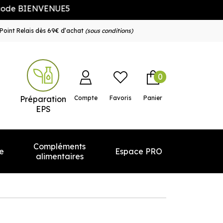
VENUE5
Point Relais dès 69€ d’achat
(sous conditions)
0
e service
Préparation
Compte
Favoris
Panier
EPS
Compléments
e
Espace PRO
alimentaires