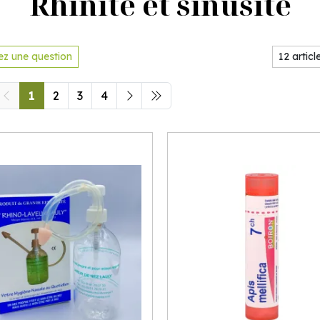
Rhinite et sinusite
z une question
1
2
3
4