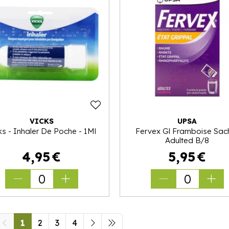
VICKS
UPSA
ks - Inhaler De Poche - 1Ml
Fervex Gl Framboise Sac
Adulted B/8
4
,
95
€
5
,
95
€
0
0
1
2
3
4