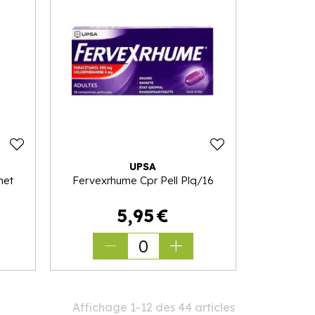
UPSA
het
Fervexrhume Cpr Pell Plq/16
5
,
95
€
0
Affichage 1-12 des 44 articles