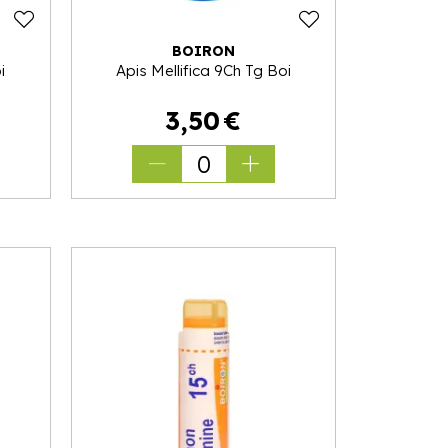
BOIRON
i
Apis Mellifica 9Ch Tg Boi
3
,
50
€
0