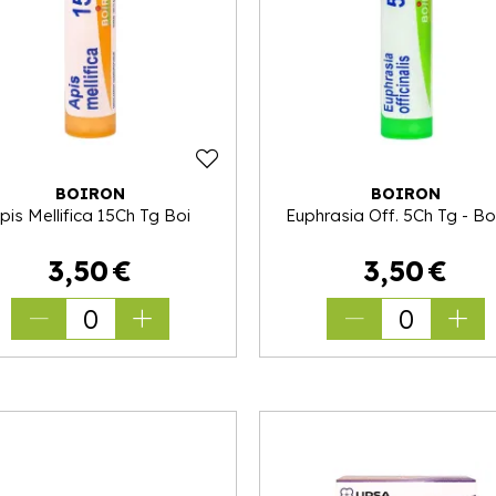
BOIRON
BOIRON
pis Mellifica 15Ch Tg Boi
Euphrasia Off. 5Ch Tg - Bo
3
,
50
€
3
,
50
€
0
0