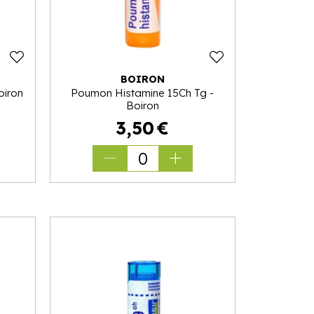
BOIRON
oiron
Poumon Histamine 15Ch Tg -
Boiron
3
,
50
€
0