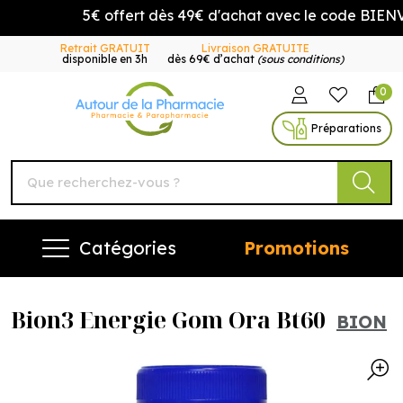
5€ offert dès 49€ d'achat avec le code BIENV
Retrait GRATUIT
Livraison GRATUITE
disponible en 3h
dès 69€ d’achat
(sous conditions)
0
Autour de la Pharmacie Vo
Préparations
Catégories
Promotions
Bion3 Energie Gom Ora Bt60
BION