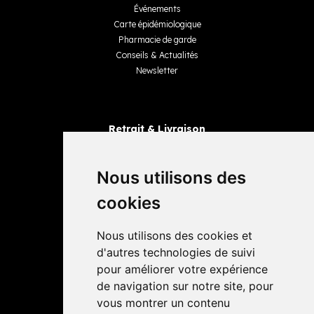
Événements
Carte épidémiologique
Pharmacie de garde
Conseils & Actualités
Newsletter
Retrait & Livraison
Retrait dans la pharmacie
Livraisons
Nous utilisons des
cookies
Avis
Nous utilisons des cookies et
4,4 / 5
65 avis
d'autres technologies de suivi
pour améliorer votre expérience
de navigation sur notre site, pour
vous montrer un contenu