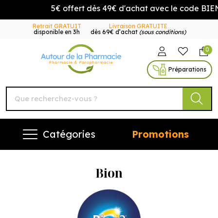
5€ offert dès 49€ d'achat avec le code BIENV
Retrait GRATUIT
Livraison GRATUITE
disponible en 3h
dès 69€ d’achat
(sous conditions)
0
Autour de la Pharmacie Vo
Préparations
Catégories
Promotions
Bion