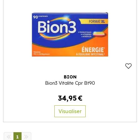
BION
Bion3 Vitalite Cpr Bt90
34
,
95
€
Visualiser
1