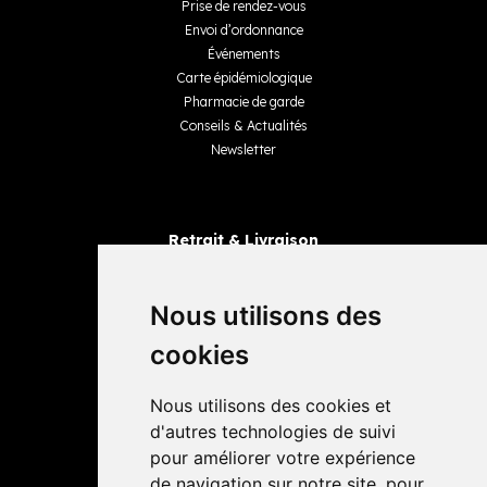
Prise de rendez-vous
Envoi d’ordonnance
Événements
Carte épidémiologique
Pharmacie de garde
Conseils & Actualités
Newsletter
Retrait & Livraison
Retrait dans la pharmacie
Livraisons
Nous utilisons des
cookies
Avis
Nous utilisons des cookies et
4,4 / 5
65 avis
d'autres technologies de suivi
pour améliorer votre expérience
de navigation sur notre site, pour