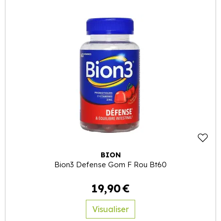
BION
Bion3 Defense Gom F Rou Bt60
19
,
90
€
Visualiser