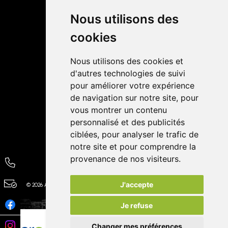
Retrait dans la pharmacie
Livraisons
Nous utilisons des
cookies
Avis
Nous utilisons des cookies et
4,4 / 5
65 avis
d'autres technologies de suivi
pour améliorer votre expérience
de navigation sur notre site, pour
vous montrer un contenu
personnalisé et des publicités
ciblées, pour analyser le trafic de
notre site et pour comprendre la
provenance de nos visiteurs.
J'accepte
© 2026 Autour de la Pharmacie
Tous droits réservés
Apotekisto
Je refuse
Changer mes préférences