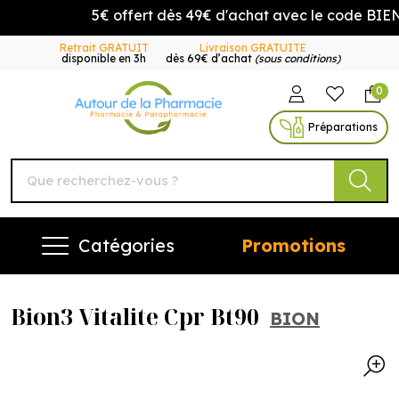
5€ offert dès 49€ d'achat avec le code BIE
Retrait GRATUIT
Livraison GRATUITE
disponible en 3h
dès 69€ d’achat
(sous conditions)
0
Autour de la Pharmacie Vo
Préparations
Catégories
Promotions
Bion3 Vitalite Cpr Bt90
BION