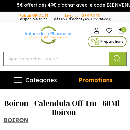
5€ offert dès 49€ d'achat avec le code BIENVENUE5
Retrait GRATUIT
Livraison GRATUITE
disponible en 3h
dès 69€ d’achat
(sous conditions)
0
Autour de la Pharmacie Vo
Préparations
Catégories
Promotions
Boiron - Calendula Off Tm - 60Ml -
Boiron
BOIRON