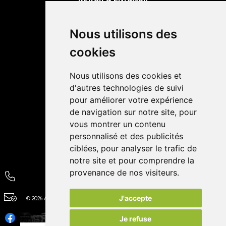
Retrait dans la pharmacie
Livraisons
Nous utilisons des
cookies
Avis
Nous utilisons des cookies et
4,4 / 5
65 avis
d'autres technologies de suivi
pour améliorer votre expérience
de navigation sur notre site, pour
vous montrer un contenu
personnalisé et des publicités
ciblées, pour analyser le trafic de
notre site et pour comprendre la
provenance de nos visiteurs.
J'accepte
© 2026 Autour de la Pharmacie
Tous droits réservés
Apotekisto
Je refuse