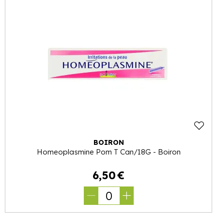
BOIRON
Homeoplasmine Pom T Can/18G - Boiron
6
,
50
€
0