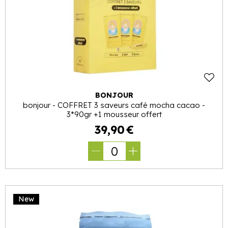
BONJOUR
bonjour - COFFRET 3 saveurs café mocha cacao -
3*90gr +1 mousseur offert
39
,
90
€
0
New