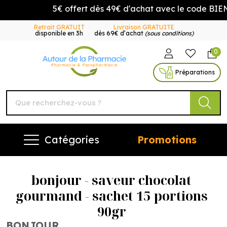
5€ offert dès 49€ d'achat avec le code BIEN
Retrait GRATUIT
Livraison GRATUITE
disponible en 3h
dès 69€ d’achat
(sous conditions)
0
Autour de la Pharmacie Vo
Préparations
Catégories
Promotions
bonjour - saveur chocolat
gourmand - sachet 15 portions
90gr
BONJOUR