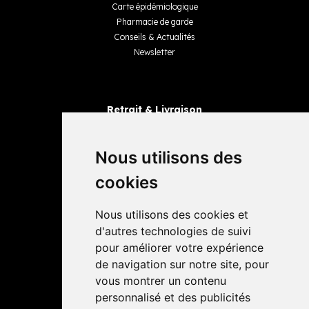
Carte épidémiologique
Pharmacie de garde
Conseils & Actualités
Newsletter
Retrait & Livraison
Retrait dans la pharmacie
Livraisons
Nous utilisons des
cookies
Avis
Nous utilisons des cookies et
4,4 / 5
65 avis
d'autres technologies de suivi
pour améliorer votre expérience
de navigation sur notre site, pour
vous montrer un contenu
personnalisé et des publicités