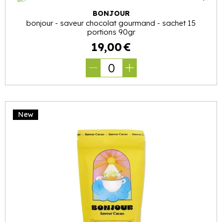
BONJOUR
bonjour - saveur chocolat gourmand - sachet 15
portions 90gr
19
,
00
€
0
New