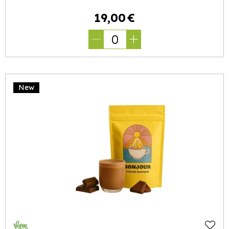
19
,
00
€
0
New