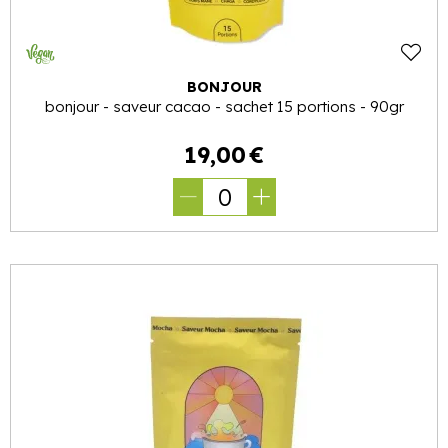
BONJOUR
bonjour - saveur cacao - sachet 15 portions - 90gr
19
,
00
€
0