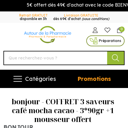
5€ offert dès 49€ d'achat avec le code BIENVE
Retrait GRATUIT
Livraison GRATUITE
disponible en 3h
dès 69€ d’achat
(sous conditions)
0
Autour de la Pharmacie Vo
Préparations
Catégories
Promotions
bonjour - COFFRET 3 saveurs
café mocha cacao - 3*90gr +1
mousseur offert
BONJOUR