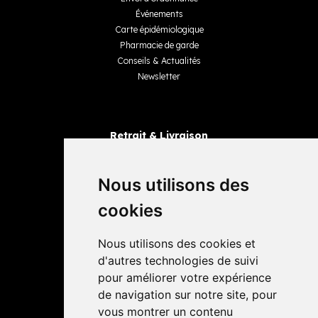
Événements
Carte épidémiologique
Pharmacie de garde
Conseils & Actualités
Newsletter
Retrait & Livraison
Retrait dans la pharmacie
Livraisons
Nous utilisons des
cookies
Avis
Nous utilisons des cookies et
4,4 / 5
65 avis
d'autres technologies de suivi
pour améliorer votre expérience
de navigation sur notre site, pour
vous montrer un contenu