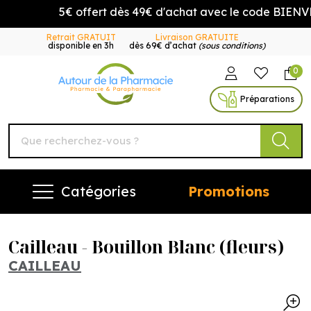
5€ offert dès 49€ d'achat avec le code BIENVEN
Retrait GRATUIT
Livraison GRATUITE
disponible en 3h
dès 69€ d’achat
(sous conditions)
0
Autour de la Pharmacie Vo
Préparations
Catégories
Promotions
Cailleau - Bouillon Blanc (fleurs)
CAILLEAU