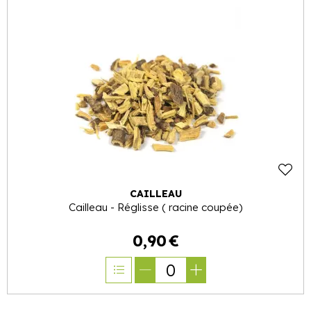
CAILLEAU
Cailleau - Réglisse ( racine coupée)
0
,
90
€
0