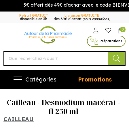
5€ offert dès 49€ d'achat avec le code BIENVEN
Retrait GRATUIT
Livraison GRATUITE
disponible en 3h
dès 69€ d’achat
(sous conditions)
0
Autour de la Pharmacie Vo
Préparations
Catégories
Promotions
Cailleau - Desmodium macérat -
fl 250 ml
CAILLEAU