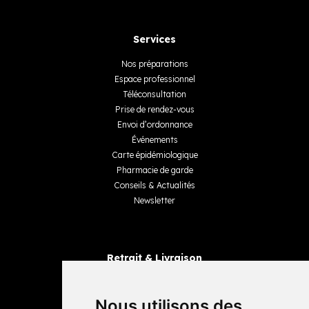
Services
Nos préparations
Espace professionnel
Téléconsultation
Prise de rendez-vous
Envoi d’ordonnance
Événements
Carte épidémiologique
Pharmacie de garde
Conseils & Actualités
Newsletter
Retrait & Livraison
Retrait dans la pharmacie
Livraisons
Nous utilisons des