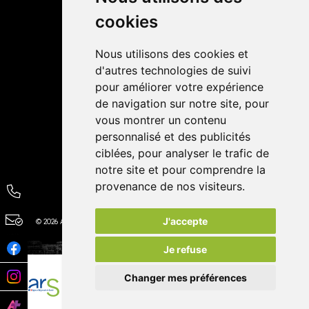
cookies
Avis
Nous utilisons des cookies et
4,4 / 5
65 avis
d'autres technologies de suivi
pour améliorer votre expérience
de navigation sur notre site, pour
vous montrer un contenu
personnalisé et des publicités
ciblées, pour analyser le trafic de
notre site et pour comprendre la
provenance de nos visiteurs.
J'accepte
© 2026 Autour de la Pharmacie
Tous droits réservés
Apotekisto
Je refuse
Changer mes préférences