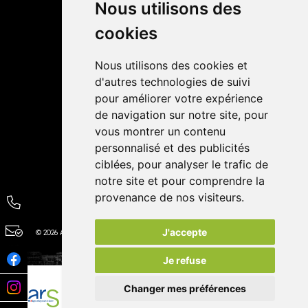
Livraisons
Nous utilisons des
cookies
Avis
Nous utilisons des cookies et
4,4 / 5
65 avis
d'autres technologies de suivi
pour améliorer votre expérience
de navigation sur notre site, pour
vous montrer un contenu
personnalisé et des publicités
ciblées, pour analyser le trafic de
notre site et pour comprendre la
provenance de nos visiteurs.
J'accepte
© 2026 Autour de la Pharmacie
Tous droits réservés
Apotekisto
Je refuse
Changer mes préférences