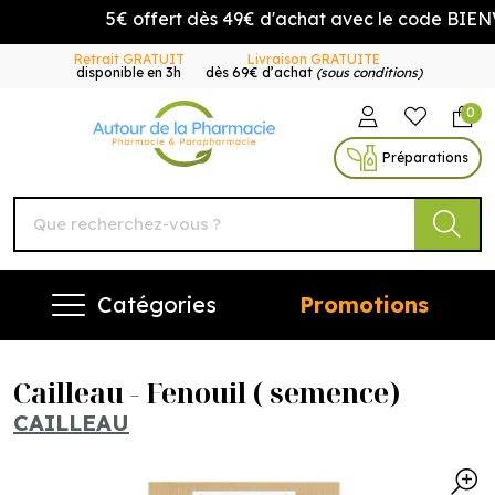
5€ offert dès 49€ d'achat avec le code BIENV
Retrait GRATUIT
Livraison GRATUITE
disponible en 3h
dès 69€ d’achat
(sous conditions)
0
Autour de la Pharmacie Vo
Préparations
Catégories
Promotions
Cailleau - Fenouil ( semence)
CAILLEAU