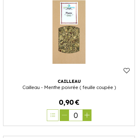
CAILLEAU
Cailleau - Menthe poivrée ( feuille coupée )
0
,
90
€
0