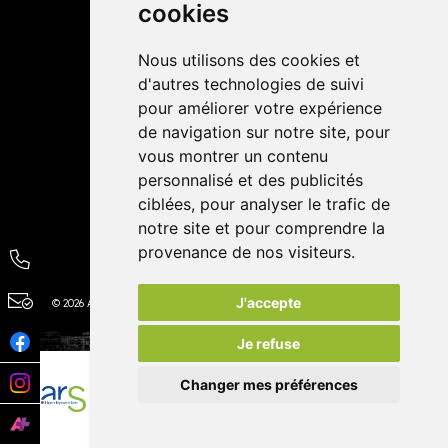
cookies
Avis
Nous utilisons des cookies et
4,4 / 5
65 avis
d'autres technologies de suivi
pour améliorer votre expérience
de navigation sur notre site, pour
vous montrer un contenu
personnalisé et des publicités
ciblées, pour analyser le trafic de
notre site et pour comprendre la
provenance de nos visiteurs.
J'accepte
© 2026 Autour de la Pharmacie
Tous droits réservés
Apotekisto
Je refuse
Changer mes préférences