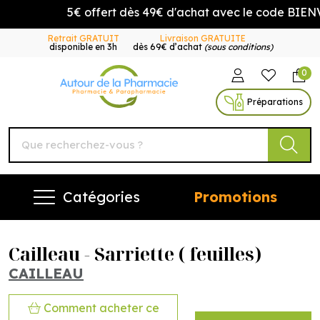
5€ offert dès 49€ d'achat avec le code BIENV
Retrait GRATUIT
Livraison GRATUITE
disponible en 3h
dès 69€ d’achat
(sous conditions)
0
Autour de la Pharmacie Vo
Préparations
Catégories
Promotions
Cailleau - Sarriette ( feuilles)
CAILLEAU
Comment acheter ce