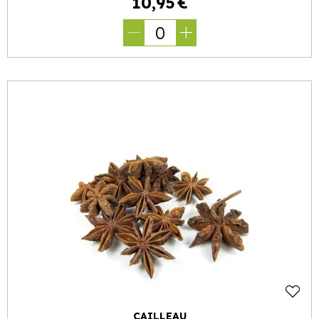
10
,
95
€
0
CAILLEAU