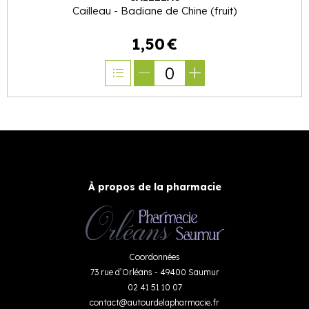
Cailleau - Badiane de Chine (fruit)
1
,
50
€
0
À propos de la pharmacie
Coordonnées
73 rue d’Orléans - 49400 Saumur
02 41 51 10 07
contact
@
autourdelapharmacie.fr