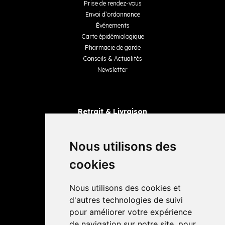
Prise de rendez-vous
Envoi d’ordonnance
Événements
Carte épidémiologique
Pharmacie de garde
Conseils & Actualités
Newsletter
Retrait & Livraison
Retrait dans la pharmacie
Livraisons
Nous utilisons des
cookies
Avis
Nous utilisons des cookies et
4,4 / 5
65 avis
d'autres technologies de suivi
pour améliorer votre expérience
de navigation sur notre site, pour