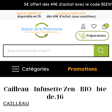
5€ offert dès 49€ d'achat avec le code BIENV
Retrait GRATUIT
Livraison GRATUITE
disponible en 3h
dès 69€ d’achat
(sous conditions)
0
Autour de la Pharmacie Vo
Préparations
Catégories
Promotions
Cailleau - Infusette Zen - BIO - bte
de.16
CAILLEAU