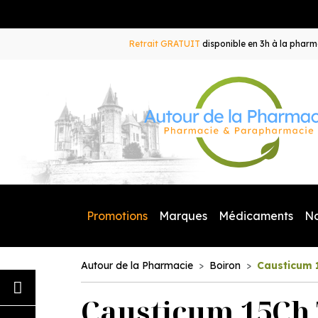
Retrait GRATUIT
disponible en 3h à la pharma
Promotions
Marques
Médicaments
N
Autour de la Pharmacie
Boiron
Causticum 
Causticum 15Ch 