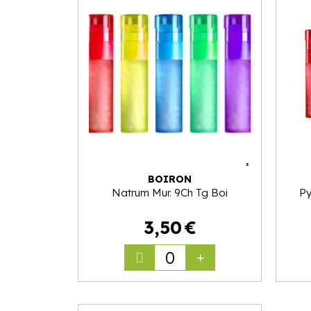
BOIRON
Natrum Mur. 9Ch Tg Boi
Py
3
,
50
€
0