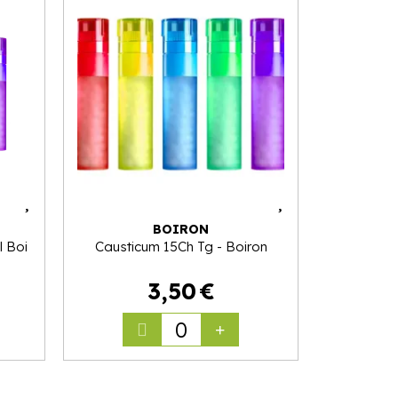
BOIRON
 Boi
Causticum 15Ch Tg - Boiron
3
,
50
€
0