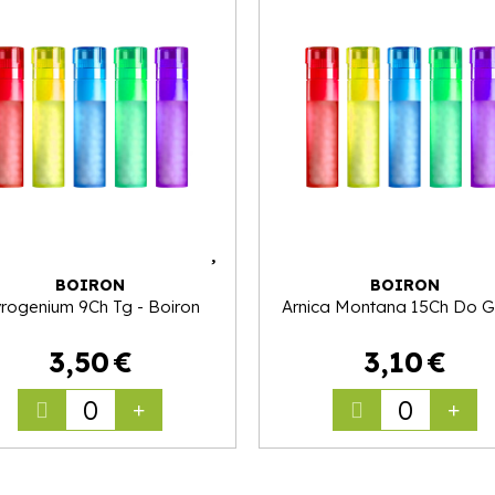
BOIRON
BOIRON
rogenium 9Ch Tg - Boiron
Arnica Montana 15Ch Do Gl
3
,
50
€
3
,
10
€
0
0