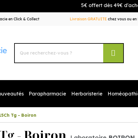
5€ offert dès 49€ d'achat avec l
cie en Click & Collect
Livraison GRATUITE
chez vous ou en 
Autour de la Pharmacie Votre pharmacie en ligne à votr
ouveautés
Parapharmacie
Herboristerie
Homéopathi
15Ch Tg - Boiron
Tg - Boiron
Laboratoire
BOIRON