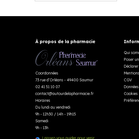
À propos de la pharmacie
Inform
Qui som
Poser un
Déclarer 
Coordonnées
Mentions
73 rue d’Orléans - 49400 Saumur
CGV
02 41 51 10 07
Données 
contact
@
autourdelapharmacie.fr
Cookies
Horaires
Préféren
Du lundi au vendredi
9h - 12h30 / 14h - 19h15
Samedi
9h - 13h
Laissez-vous guider pour venir