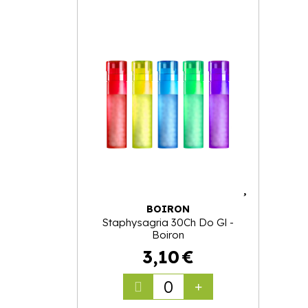
BOIRON
Staphysagria 30Ch Do Gl -
Boiron
3
,
10
€
0