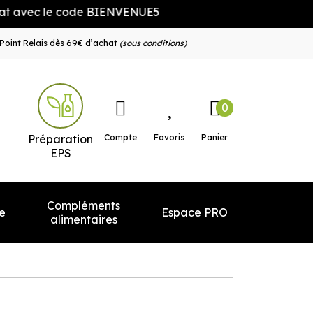
e code BIENVENUE5
Point Relais dès 69€ d’achat
(sous conditions)
0
e service
Préparation
Compte
Favoris
Panier
EPS
Compléments
e
Espace PRO
alimentaires