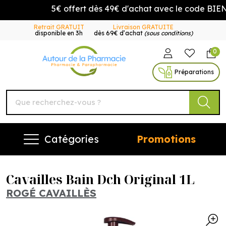
5€ offert dès 49€ d'achat avec le code BIE
Retrait GRATUIT
Livraison GRATUITE
disponible en 3h
dès 69€ d’achat
(sous conditions)
0
Autour de la Pharmacie Vo
Préparations
Catégories
Promotions
Cavailles Bain Dch Original 1L
ROGÉ CAVAILLÈS