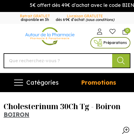
5€ offert dès 49€ d'achat avec le code BIEN
Retrait GRATUIT
Livraison GRATUITE
disponible en 3h
dès 69€ d’achat
(sous conditions)
0
Autour de la Pharmacie Vo
Préparations
Catégories
Promotions
Cholesterinum 30Ch Tg - Boiron
BOIRON