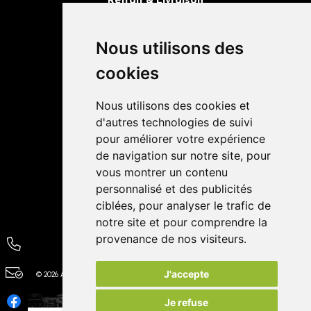
Retrait dans la pharmacie
Livraisons
Nous utilisons des
cookies
Avis
Nous utilisons des cookies et
4,4 / 5
65 avis
d'autres technologies de suivi
pour améliorer votre expérience
de navigation sur notre site, pour
vous montrer un contenu
personnalisé et des publicités
ciblées, pour analyser le trafic de
notre site et pour comprendre la
provenance de nos visiteurs.
J'accepte
© 2026 Autour de la Pharmacie
Tous droits réservés
Apotekisto
Je refuse