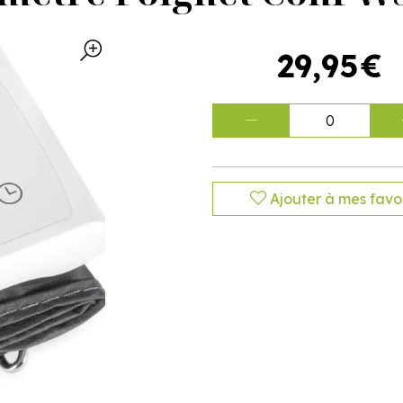
29
,
95
€
0
Ajouter à mes favor