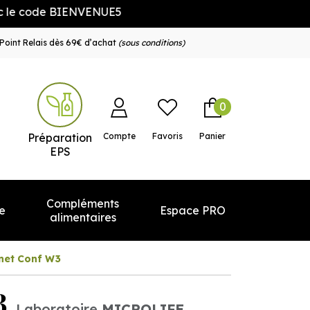
de BIENVENUE5
Point Relais dès 69€ d’achat
(sous conditions)
0
e service
Préparation
Compte
Favoris
Panier
EPS
Compléments
e
Espace PRO
alimentaires
gnet Conf W3
3
Laboratoire
MICROLIFE