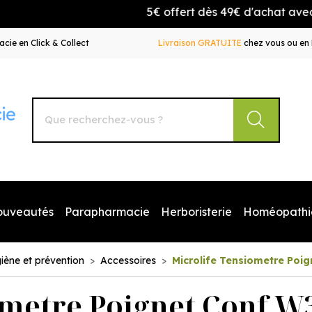
5€ offert dès 49€ d'achat avec le co
cie en Click & Collect
Livraison GRATUITE
chez vous ou en 
Autour de la Pharmacie Votre pharmacie en ligne à votr
ouveautés
Parapharmacie
Herboristerie
Homéopathi
iène et prévention
Accessoires
Microlife Tensiometre Poi
ometre Poignet Conf W