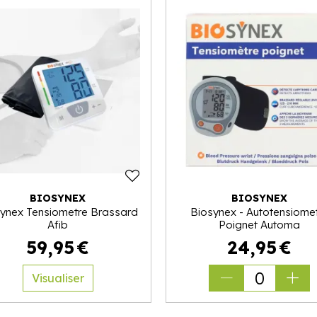
BIOSYNEX
BIOSYNEX
ynex Tensiometre Brassard
Biosynex - Autotensiome
Afib
Poignet Automa
59
,
95
€
24
,
95
€
0
Visualiser