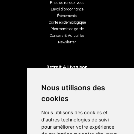
Prise de rendez-vous
Envoi d’ordonnance
Événements
Carte épidémiologique
Pharmacie de garde
Conseils & Actualités
Newsletter
Retrait & Livraison
Retrait dans la pharmacie
Livraisons
Nous utilisons des
cookies
Avis
Nous utilisons des cookies et
4,4 / 5
65 avis
d'autres technologies de suivi
pour améliorer votre expérience