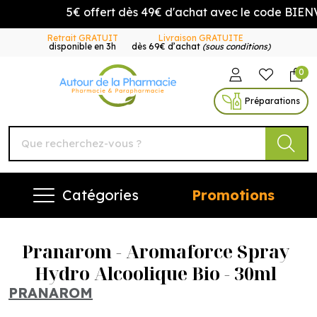
5€ offert dès 49€ d'achat avec le code BIENV
Retrait GRATUIT
Livraison GRATUITE
disponible en 3h
dès 69€ d’achat
(sous conditions)
0
Autour de la Pharmacie Vo
Préparations
Catégories
Promotions
Pranarom - Aromaforce Spray
Hydro Alcoolique Bio - 30ml
PRANAROM