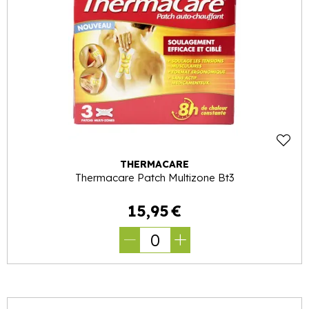
THERMACARE
Thermacare Patch Multizone Bt3
15
,
95
€
0