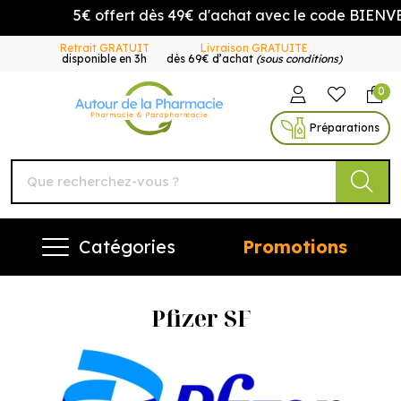
5€ offert dès 49€ d'achat avec le code BIENVENU
Retrait GRATUIT
Livraison GRATUITE
disponible en 3h
dès 69€ d’achat
(sous conditions)
0
Autour de la Pharmacie Vo
Préparations
Catégories
Promotions
Pfizer SF