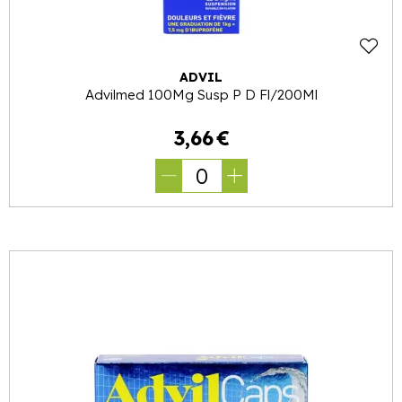
ADVIL
Advilmed 100Mg Susp P D Fl/200Ml
3
,
66
€
0