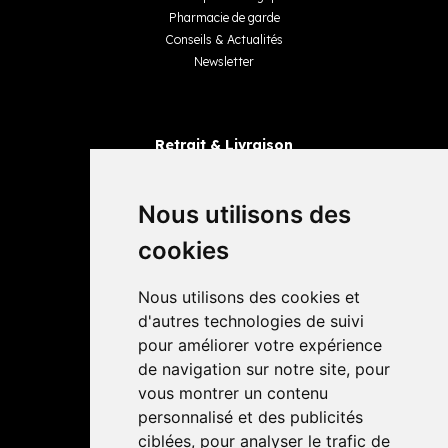
Pharmacie de garde
Conseils & Actualités
Newsletter
Retrait & Livraison
Retrait dans la pharmacie
Livraisons
Nous utilisons des
cookies
Avis
Nous utilisons des cookies et
4,4 / 5
65 avis
d'autres technologies de suivi
pour améliorer votre expérience
de navigation sur notre site, pour
vous montrer un contenu
personnalisé et des publicités
ciblées, pour analyser le trafic de