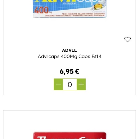
ADVIL
Advilcaps 400Mg Caps Bt14
6
,
95
€
0