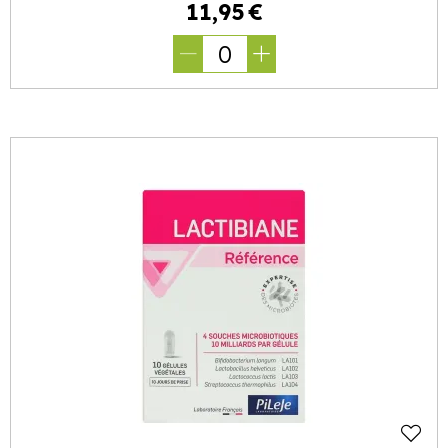
11
,
95
€
0