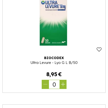
BIOCODEX
Ultra Levure - Lyo G L B/50
8
,
95
€
0