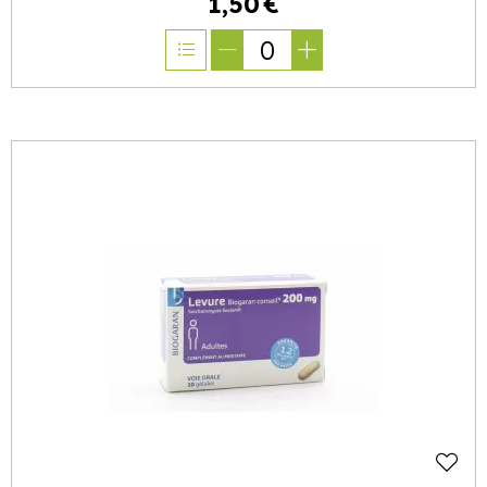
1
,
50
€
0