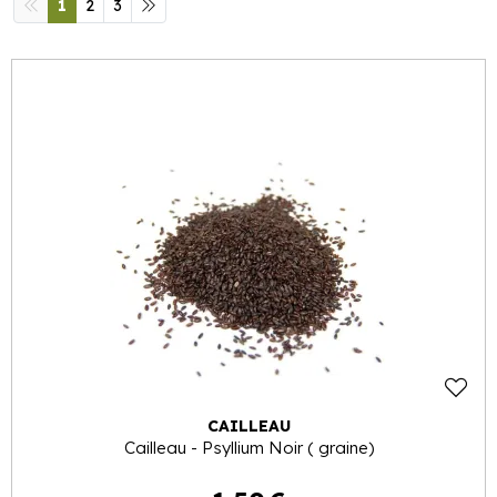
1
2
3
CAILLEAU
Cailleau - Psyllium Noir ( graine)