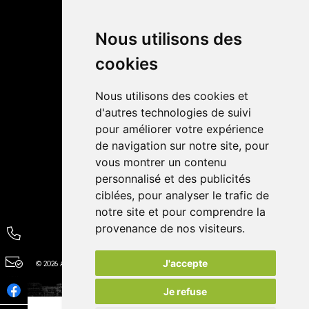
Retrait dans la pharmacie
Livraisons
Nous utilisons des
cookies
Avis
Nous utilisons des cookies et
4,4 / 5
65 avis
d'autres technologies de suivi
pour améliorer votre expérience
de navigation sur notre site, pour
vous montrer un contenu
personnalisé et des publicités
ciblées, pour analyser le trafic de
notre site et pour comprendre la
provenance de nos visiteurs.
J'accepte
© 2026 Autour de la Pharmacie
Tous droits réservés
Apotekisto
Je refuse