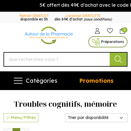
5€ offert dès 49€ d'achat avec le code
Retrait GRATUIT
Livraison GRATUITE
disponible en 3h
dès 69€ d’achat
(sous conditions)
0
Autour de la Pharmacie Vo
Préparations
Catégories
Promotions
Troubles cognitifs, mémoire
Menu/Filtres