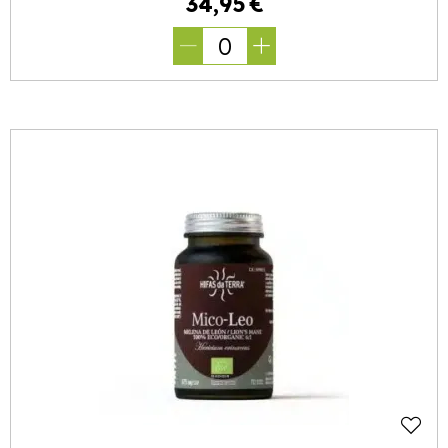
34
,
95
€
0