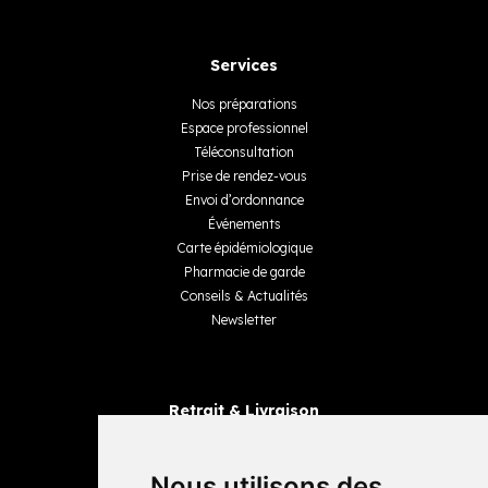
Services
Nos préparations
Espace professionnel
Téléconsultation
Prise de rendez-vous
Envoi d’ordonnance
Événements
Carte épidémiologique
Pharmacie de garde
Conseils & Actualités
Newsletter
Retrait & Livraison
Retrait dans la pharmacie
Livraisons
Nous utilisons des