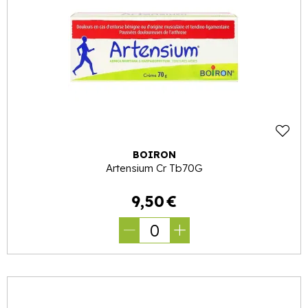
BOIRON
Artensium Cr Tb70G
9
,
50
€
0