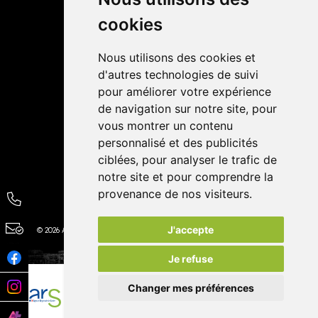
cookies
Avis
Nous utilisons des cookies et
4,4 / 5
65 avis
d'autres technologies de suivi
pour améliorer votre expérience
de navigation sur notre site, pour
vous montrer un contenu
personnalisé et des publicités
ciblées, pour analyser le trafic de
notre site et pour comprendre la
provenance de nos visiteurs.
J'accepte
© 2026 Autour de la Pharmacie
Tous droits réservés
Apotekisto
Je refuse
Changer mes préférences