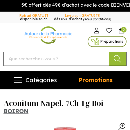
5€ offert dès 49€ d'achat avec le code BIENVENU
Retrait GRATUIT
Livraison GRATUITE
disponible en 3h
dès 69€ d’achat
(sous conditions)
0
Autour de la Pharmacie Vo
Préparations
Catégories
Promotions
Aconitum Napel. 7Ch Tg Boi
BOIRON