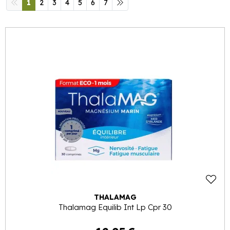
1
2
3
4
5
6
7
THALAMAG
Thalamag Equilib Int Lp Cpr 30