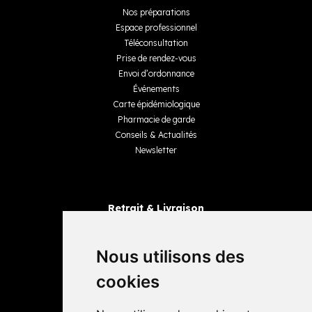
Nos préparations
Espace professionnel
Téléconsultation
Prise de rendez-vous
Envoi d’ordonnance
Événements
Carte épidémiologique
Pharmacie de garde
Conseils & Actualités
Newsletter
Retrait & Livraison
Retrait dans la pharmacie
Livraisons
Nous utilisons des
cookies
Avis