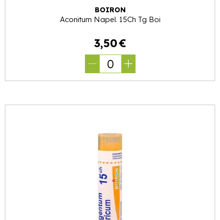
BOIRON
Aconitum Napel. 15Ch Tg Boi
3
,
50
€
0