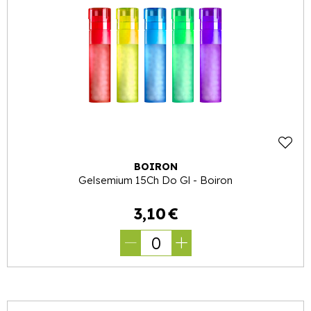
BOIRON
Gelsemium 15Ch Do Gl - Boiron
3
,
10
€
0