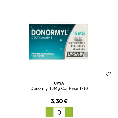
UPSA
Donormyl 15Mg Cpr Pese T/10
3
,
30
€
0