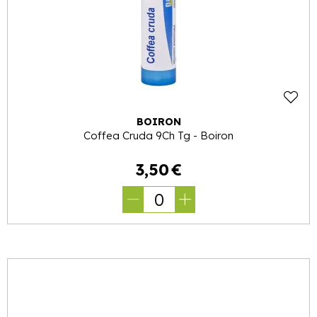
BOIRON
Coffea Cruda 9Ch Tg - Boiron
3
,
50
€
0