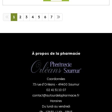
1
2
3
4
5
6
7
À propos de la pharmacie
Coordonnées
73 rue d’Orléans - 49400 Saumur
02 41 51 10 07
contact
@
autourdelapharmacie.fr
Horaires
Du lundi au vendredi
9h - 12h30 / 14h - 19h15