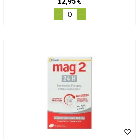
12
,
95
€
0