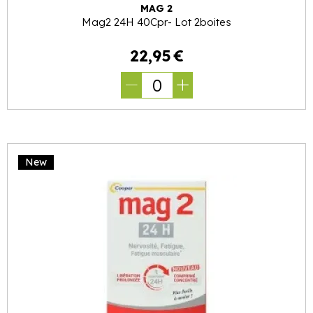
MAG 2
Mag2 24H 40Cpr- Lot 2boites
22
,
95
€
0
New