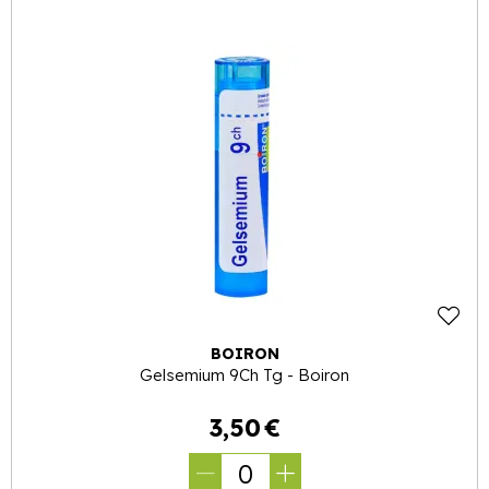
BOIRON
Gelsemium 9Ch Tg - Boiron
3
,
50
€
0