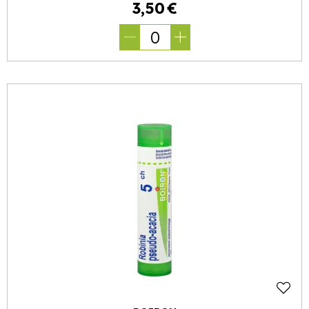
3
,
50
€
0