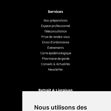
Services
Nos préparations
Espace professionnel
Téléconsultation
Prise de rendez-vous
Envoi d’ordonnance
Événements
Carte épidémiologique
Pharmacie de garde
Conseils & Actualités
Newsletter
Retrait & Livraison
Retrait dans la pharmacie
Livraisons
Nous utilisons des