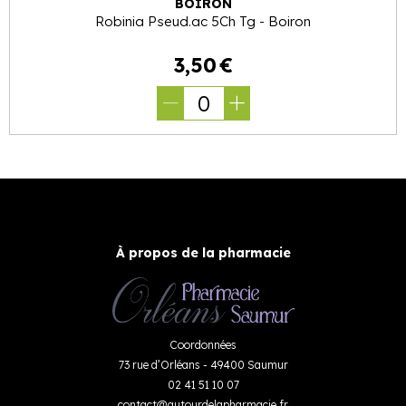
BOIRON
Robinia Pseud.ac 5Ch Tg - Boiron
3
,
50
€
0
À propos de la pharmacie
Coordonnées
73 rue d’Orléans - 49400 Saumur
02 41 51 10 07
contact
@
autourdelapharmacie.fr