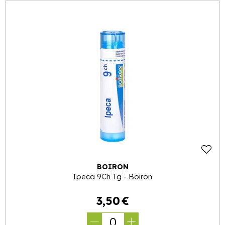
BOIRON
Ipeca 9Ch Tg - Boiron
3
,
50
€
0