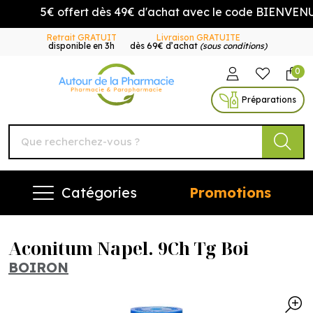
5€ offert dès 49€ d'achat avec le code BIENVENUE5
Retrait GRATUIT
Livraison GRATUITE
disponible en 3h
dès 69€ d’achat
(sous conditions)
0
Autour de la Pharmacie Vo
Préparations
Catégories
Promotions
Aconitum Napel. 9Ch Tg Boi
BOIRON