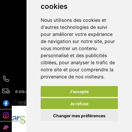
cookies
Avis
Nous utilisons des cookies et
4,4 / 5
65 avis
d'autres technologies de suivi
pour améliorer votre expérience
de navigation sur notre site, pour
vous montrer un contenu
personnalisé et des publicités
ciblées, pour analyser le trafic de
notre site et pour comprendre la
provenance de nos visiteurs.
J'accepte
© 2026 Autour de la Pharmacie
Tous droits réservés
Apotekisto
Je refuse
Changer mes préférences