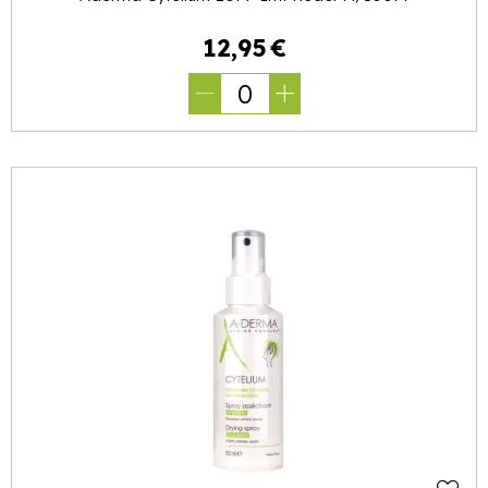
12
,
95
€
0