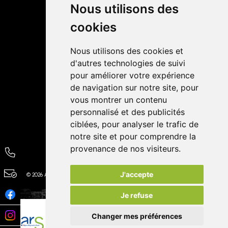
Livraisons
Nous utilisons des
cookies
Avis
Nous utilisons des cookies et
4,4 / 5
65 avis
d'autres technologies de suivi
pour améliorer votre expérience
de navigation sur notre site, pour
vous montrer un contenu
personnalisé et des publicités
ciblées, pour analyser le trafic de
notre site et pour comprendre la
provenance de nos visiteurs.
J'accepte
© 2026 Autour de la Pharmacie
Tous droits réservés
Apotekisto
Je refuse
Changer mes préférences