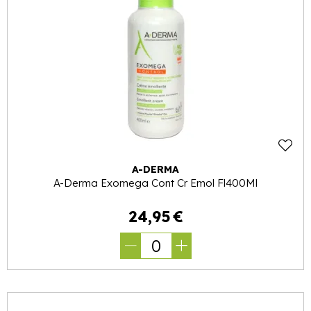
A-DERMA
A-Derma Exomega Cont Cr Emol Fl400Ml
24
,
95
€
0