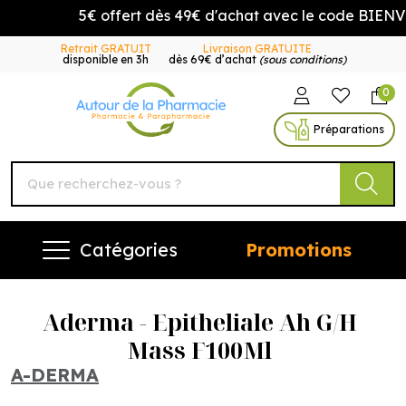
5€ offert dès 49€ d'achat avec le code BIENVE
Retrait GRATUIT
Livraison GRATUITE
disponible en 3h
dès 69€ d’achat
(sous conditions)
0
Autour de la Pharmacie Vo
Préparations
Catégories
Promotions
Aderma - Epitheliale Ah G/H
Mass F100Ml
A-DERMA