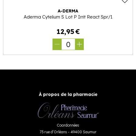
A-DERMA
Aderma Cytelium S Lot P Irrit React Spr/1
12
,
95
€
0
À propos de la pharmacie
Coordonnées
73 rue d’Orléans - 49400 Saumur