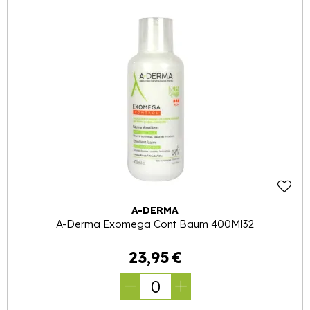
A-DERMA
A-Derma Exomega Cont Baum 400Ml32
23
,
95
€
0