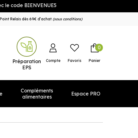
e BIENVENUE5
Point Relais dès 69€ d’achat
(sous conditions)
0
e service
Préparation
Compte
Favoris
Panier
EPS
Compléments
e
Espace PRO
alimentaires