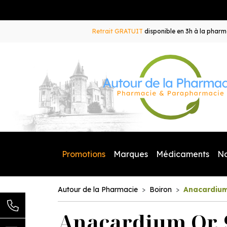
Retrait GRATUIT
disponible en 3h à la pharma
Promotions
Marques
Médicaments
N
Autour de la Pharmacie
Boiron
Anacardium
Anacardium Or. 