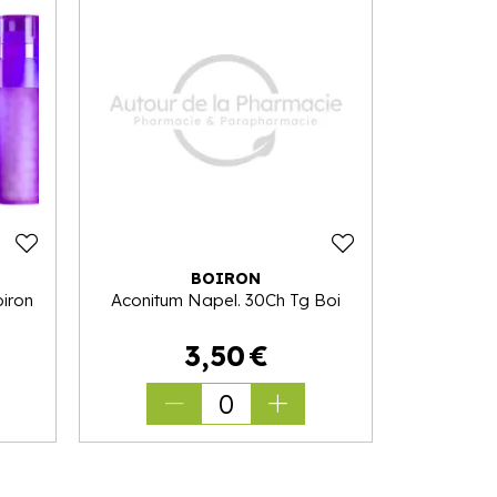
BOIRON
iron
Aconitum Napel. 30Ch Tg Boi
3
,
50
€
0