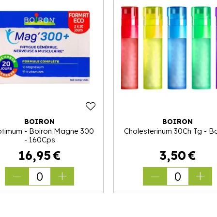
BOIRON
BOIRON
ptimum - Boiron Magne 300
Cholesterinum 30Ch Tg - Bo
- 160Cps
16
,
95
€
3
,
50
€
0
0