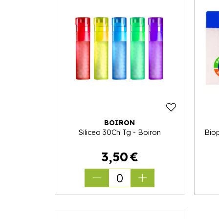
BOIRON
Silicea 30Ch Tg - Boiron
Bio
3
,
50
€
0