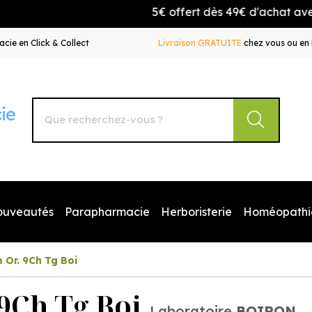
5€ offert dès 49€ d'achat avec le cod
cie en Click & Collect
Livraison GRATUITE
chez vous ou en 
Autour de la Pharmacie Votre pharmacie en ligne à votr
ouveautés
Parapharmacie
Herboristerie
Homéopathi
 Or. 9Ch Tg Boi
9Ch Tg Boi
Laboratoire
BOIRON