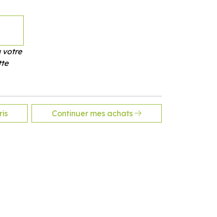
 votre
tte
is
Continuer mes achats