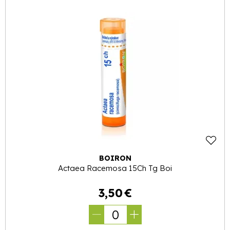
BOIRON
Actaea Racemosa 15Ch Tg Boi
3
,
50
€
0