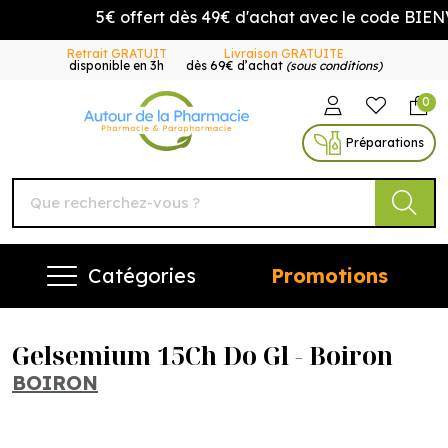
5€ offert dès 49€ d'achat avec le code BIENV
Retrait GRATUIT
Livraison GRATUITE
disponible en 3h
dès 69€ d’achat
(sous conditions)
0
Autour de la Pharmacie Vo
Préparations
Catégories
Promotions
Gelsemium 15Ch Do Gl - Boiron
BOIRON