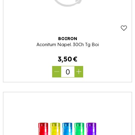
BOIRON
Aconitum Napel. 30Ch Tg Boi
3
,
50
€
0