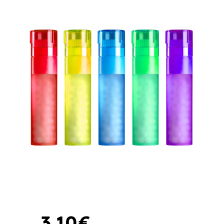
3
,
10
€