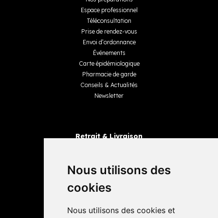
Espace professionnel
Téléconsultation
Prise de rendez-vous
Envoi d’ordonnance
Événements
Carte épidémiologique
Pharmacie de garde
Conseils & Actualités
Newsletter
Retrait & Livraison
Retrait dans la pharmacie
Livraisons
Nous utilisons des
cookies
Avis
Nous utilisons des cookies et
4,4 / 5
65 avis