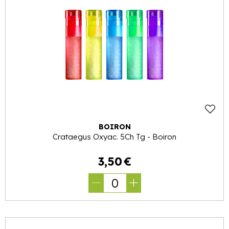
BOIRON
Crataegus Oxyac. 5Ch Tg - Boiron
3
,
50
€
0