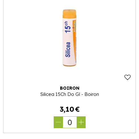
BOIRON
Silicea 15Ch Do Gl - Boiron
3
,
10
€
0