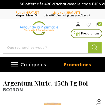
5€ offert dès 49€ d'achat avec le code BIENVEN
Retrait GRATUIT
Livraison GRATUITE
disponible en 3h
dès 69€ d’achat
(sous conditions)
0
Autour de la Pharmacie Vo
Préparations
Catégories
Promotions
Argentum Nitric. 15Ch Tg Boi
BOIRON