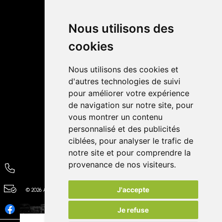
Retrait dans la pharmacie
Livraisons
Nous utilisons des
cookies
Avis
Nous utilisons des cookies et
4,4 / 5
65 avis
d'autres technologies de suivi
pour améliorer votre expérience
de navigation sur notre site, pour
vous montrer un contenu
personnalisé et des publicités
ciblées, pour analyser le trafic de
notre site et pour comprendre la
provenance de nos visiteurs.
J'accepte
© 2026 Autour de la Pharmacie
Tous droits réservés
Apotekisto
Je refuse