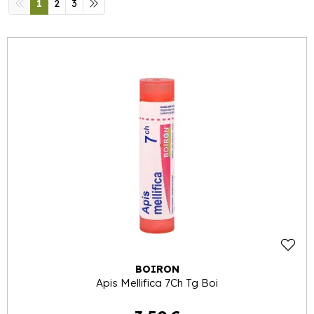
1
2
3
BOIRON
Apis Mellifica 7Ch Tg Boi