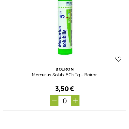
BOIRON
Mercurius Solub. 5Ch Tg - Boiron
3
,
50
€
0