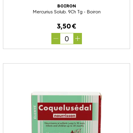
BOIRON
Mercurius Solub. 9Ch Tg - Boiron
3
,
50
€
0