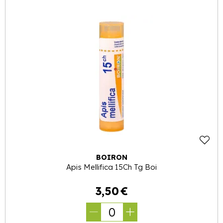
BOIRON
Apis Mellifica 15Ch Tg Boi
3
,
50
€
0