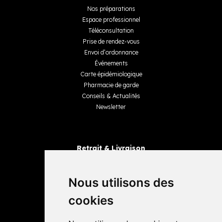
Nos préparations
Espace professionnel
Téléconsultation
Prise de rendez-vous
Envoi d’ordonnance
Événements
Carte épidémiologique
Pharmacie de garde
Conseils & Actualités
Newsletter
Retrait & Livraison
Retrait dans la pharmacie
Livraisons
Nous utilisons des
cookies
Avis