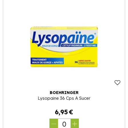
BOEHRINGER
Lysopaine 36 Cps A Sucer
6
,
95
€
0