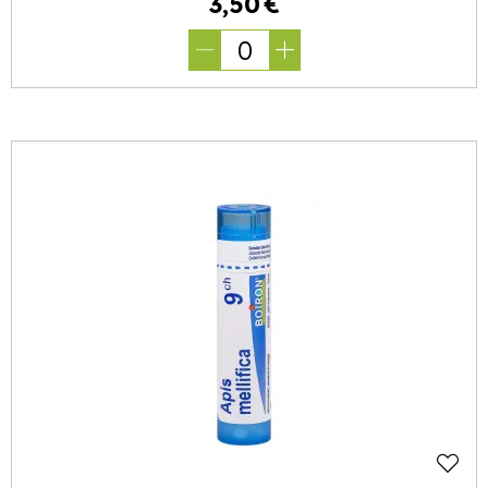
3
,
50
€
0