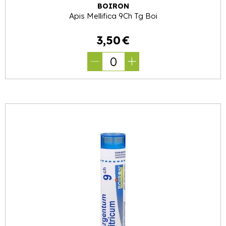
BOIRON
Apis Mellifica 9Ch Tg Boi
3
,
50
€
0