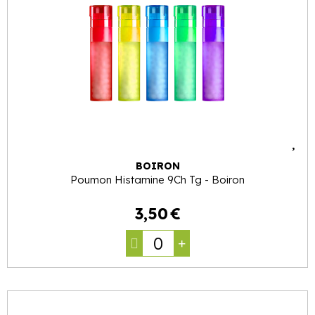
BOIRON
Poumon Histamine 9Ch Tg - Boiron
3
,
50
€
0