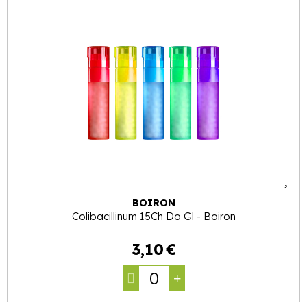
BOIRON
Colibacillinum 15Ch Do Gl - Boiron
3
,
10
€
0