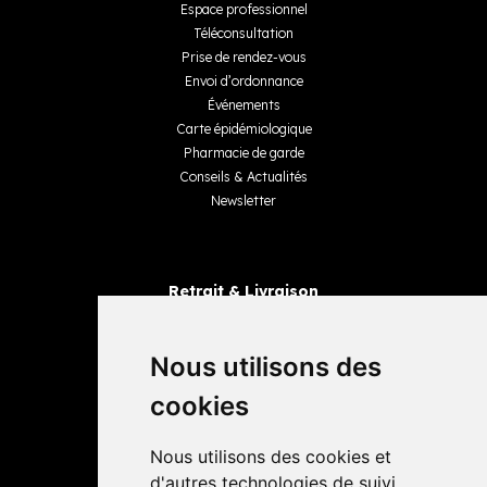
Espace professionnel
Téléconsultation
Prise de rendez-vous
Envoi d’ordonnance
Événements
Carte épidémiologique
Pharmacie de garde
Conseils & Actualités
Newsletter
Retrait & Livraison
Retrait dans la pharmacie
Livraisons
Nous utilisons des
cookies
Avis
Nous utilisons des cookies et
4,4 / 5
65 avis
d'autres technologies de suivi