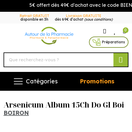
5€ offert dès 49€ d'achat avec le code BIENVE
Retrait GRATUIT
Livraison GRATUITE
disponible en 3h
dès 69€ d’achat
(sous conditions)
0
Autour de la Pharmacie Vo
Préparations
Catégories
Promotions
Arsenicum Album 15Ch Do Gl Boi
BOIRON