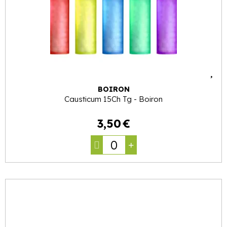
BOIRON
Causticum 15Ch Tg - Boiron
3
,
50
€
0