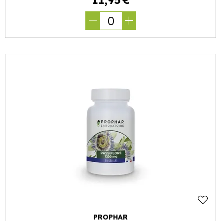
11
,
95
€
0
PROPHAR