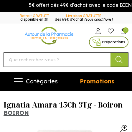
5€ offert dès 49€ d'achat avec le code BIENV
Retrait GRATUIT
Livraison GRATUITE
disponible en 3h
dès 69€ d’achat
(sous conditions)
0
Autour de la Pharmacie Vo
Préparations
Catégories
Promotions
Ignatia Amara 15Ch 3Tg - Boiron
BOIRON