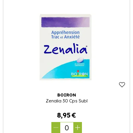
BOIRON
Zenalia 30 Cps Subl
8
,
95
€
0