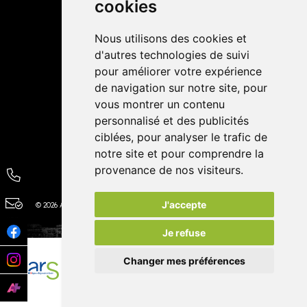
cookies
Avis
Nous utilisons des cookies et
4,4 / 5
65 avis
d'autres technologies de suivi
pour améliorer votre expérience
de navigation sur notre site, pour
vous montrer un contenu
personnalisé et des publicités
ciblées, pour analyser le trafic de
notre site et pour comprendre la
provenance de nos visiteurs.
J'accepte
© 2026 Autour de la Pharmacie
Tous droits réservés
Apotekisto
Je refuse
Changer mes préférences