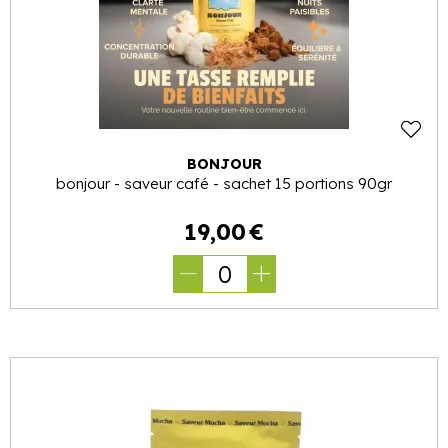
BONJOUR
bonjour - saveur café - sachet 15 portions 90gr
19
,
00
€
0