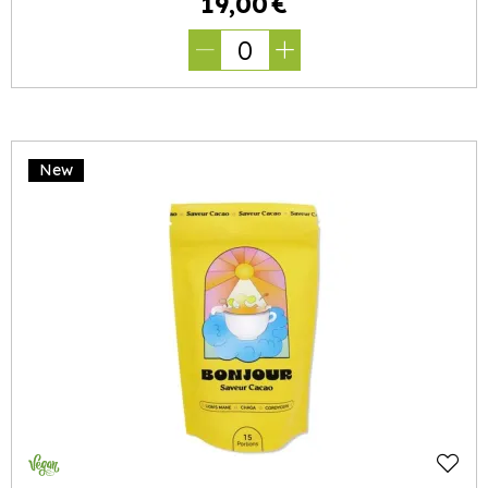
19
,
00
€
0
New