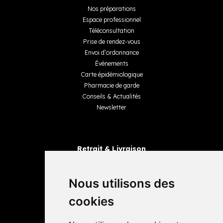
Nos préparations
Espace professionnel
Téléconsultation
Prise de rendez-vous
Envoi d’ordonnance
Événements
Carte épidémiologique
Pharmacie de garde
Conseils & Actualités
Newsletter
Retrait & Livraison
Retrait dans la pharmacie
Livraisons
Nous utilisons des
cookies
Avis