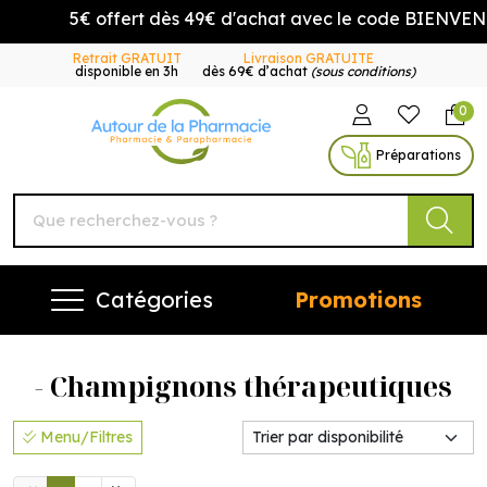
5€ offert dès 49€ d'achat avec le code BIENVENUE5
Retrait GRATUIT
Livraison GRATUITE
disponible en 3h
dès 69€ d’achat
(sous conditions)
0
Autour de la Pharmacie Vo
Préparations
Catégories
Promotions
- Champignons thérapeutiques
Menu/Filtres