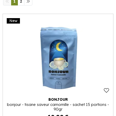
1
2
New
BONJOUR
bonjour - tisane saveur camomille - sachet 15 portions -
90gr