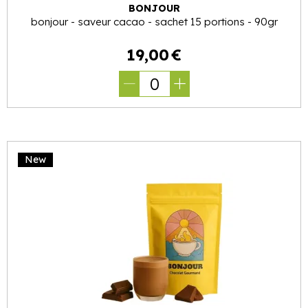
BONJOUR
bonjour - saveur cacao - sachet 15 portions - 90gr
19
,
00
€
0
New