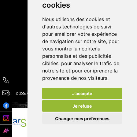
cookies
Avis
Nous utilisons des cookies et
4,4 / 5
65 avis
d'autres technologies de suivi
pour améliorer votre expérience
de navigation sur notre site, pour
vous montrer un contenu
personnalisé et des publicités
ciblées, pour analyser le trafic de
notre site et pour comprendre la
provenance de nos visiteurs.
J'accepte
© 2026 Autour de la Pharmacie
Tous droits réservés
Apotekisto
Je refuse
Changer mes préférences