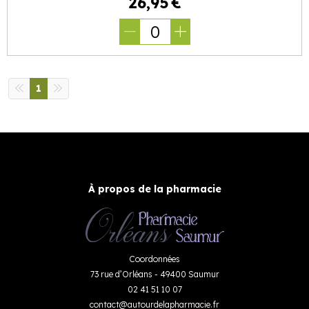
26
,
95
€
0
1
À propos de la pharmacie
Coordonnées
73 rue d’Orléans - 49400 Saumur
02 41 51 10 07
contact
@
autourdelapharmacie.fr