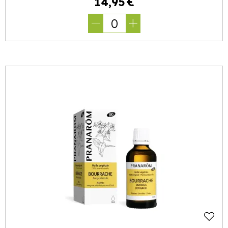
14
,
95
€
0