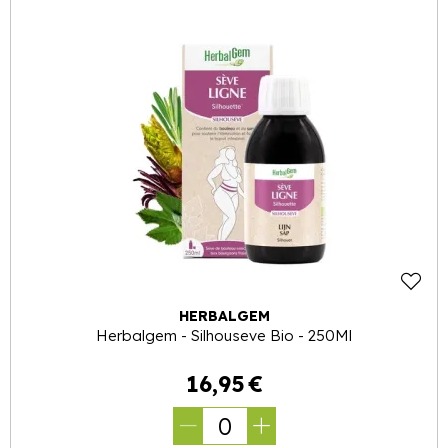
HERBALGEM
Herbalgem - Silhouseve Bio - 250Ml
16
,
95
€
0