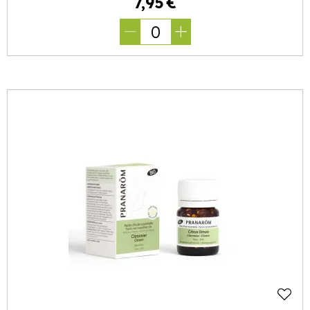
7
,
95
€
0