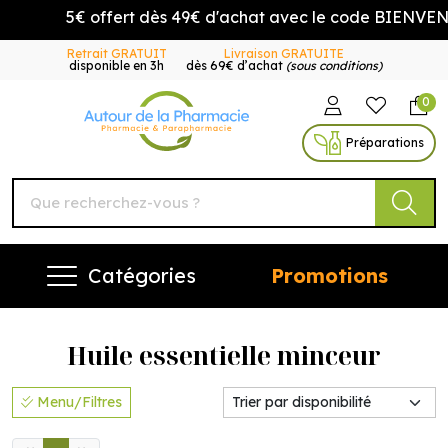
5€ offert dès 49€ d'achat avec le code BIENVENUE
Retrait GRATUIT
Livraison GRATUITE
disponible en 3h
dès 69€ d’achat
(sous conditions)
0
Autour de la Pharmacie Vo
Préparations
Catégories
Promotions
Huile essentielle minceur
Menu/Filtres