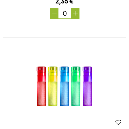
2
,
35
€
0