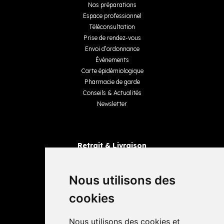
Nos préparations
Espace professionnel
Téléconsultation
Prise de rendez-vous
Envoi d’ordonnance
Événements
Carte épidémiologique
Pharmacie de garde
Conseils & Actualités
Newsletter
Retrait & Livraison
Retrait dans la pharmacie
Livraisons
Nous utilisons des
cookies
Avis
Nous utilisons des cookies et