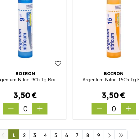
BOIRON
BOIRON
gentum Nitric. 9Ch Tg Boi
Argentum Nitric. 15Ch Tg 
3
,
50
€
3
,
50
€
0
0
1
2
3
4
5
6
7
8
9