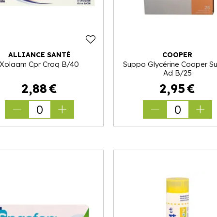
ALLIANCE SANTÉ
COOPER
Xolaam Cpr Croq B/40
Suppo Glycérine Cooper S
Ad B/25
2
,
88
€
2
,
95
€
0
0