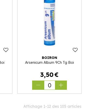
BOIRON
Boi
Arsenicum Album 9Ch Tg Boi
3
,
50
€
0
Affichage 1-12 des 105 articles