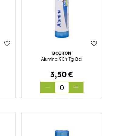
BOIRON
Alumina 9Ch Tg Boi
3
,
50
€
0