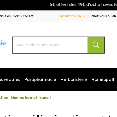
5€ offert dès 49€ d'achat avec le code B
cie en Click & Collect
Livraison GRATUITE
chez vous ou en 
Autour de la Pharmacie Votre pharmacie en ligne à votr
ouveautés
Parapharmacie
Herboristerie
Homéopathi
tion, élimination et transit