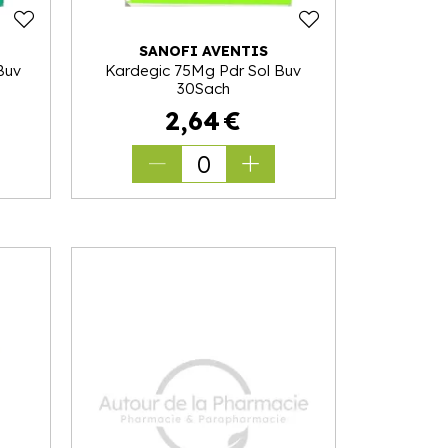
SANOFI AVENTIS
Buv
Kardegic 75Mg Pdr Sol Buv
30Sach
2
,
64
€
0