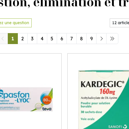
tion, élimination et t
z une question
1
2
3
4
5
6
7
8
9