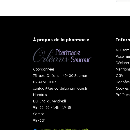
À propos de la pharmacie
Inform
Qui som
Poser un
Déclarer 
Coordonnées
Mentions
73 rue d’Orléans - 49400 Saumur
CGV
02 41 51 10 07
Données 
contact
@
autourdelapharmacie.fr
Cookies
Horaires
Préféren
Du lundi au vendredi
9h - 12h30 / 14h - 19h15
Samedi
9h - 13h
Laissez-vous guider pour venir