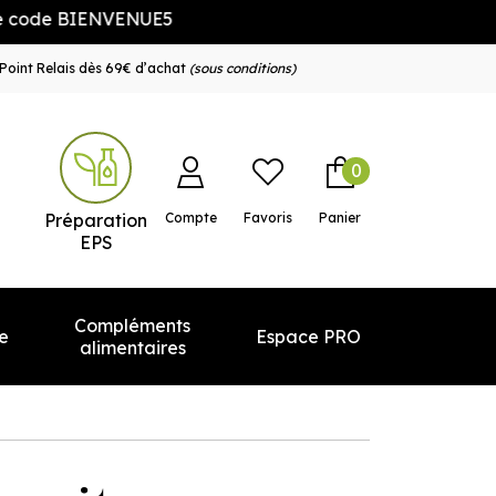
IENVENUE5
Point Relais dès 69€ d’achat
(sous conditions)
0
e service
Préparation
Compte
Favoris
Panier
EPS
Compléments
e
Espace PRO
alimentaires