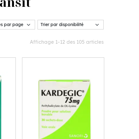
ransit
Affichage 1-12 des 105 articles