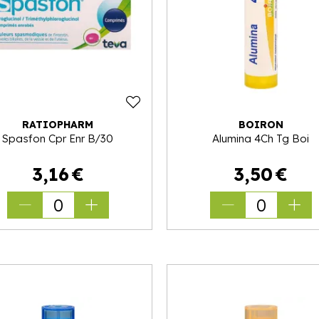
RATIOPHARM
BOIRON
Spasfon Cpr Enr B/30
Alumina 4Ch Tg Boi
3
,
16
€
3
,
50
€
0
0