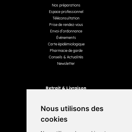
Nos préparations
Espace professionnel
Téléconsultation
Prise de rendez-vous
Envoi d’ordonnance
Événements
Carte épidémiologique
Pharmacie de garde
Conseils & Actualités
Newsletter
Retrait & Livraison
Retrait dans la pharmacie
Livraisons
Nous utilisons des
cookies
Avis