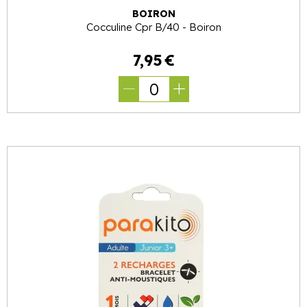
BOIRON
Cocculine Cpr B/40 - Boiron
7
,
95
€
0