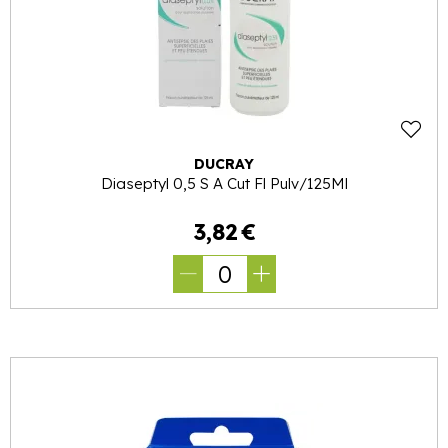
DUCRAY
Diaseptyl 0,5 S A Cut Fl Pulv/125Ml
3
,
82
€
0