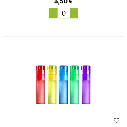
3
,
50
€
0