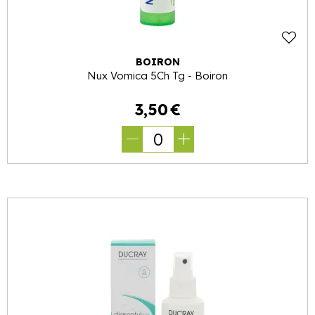
BOIRON
Nux Vomica 5Ch Tg - Boiron
3
,
50
€
0