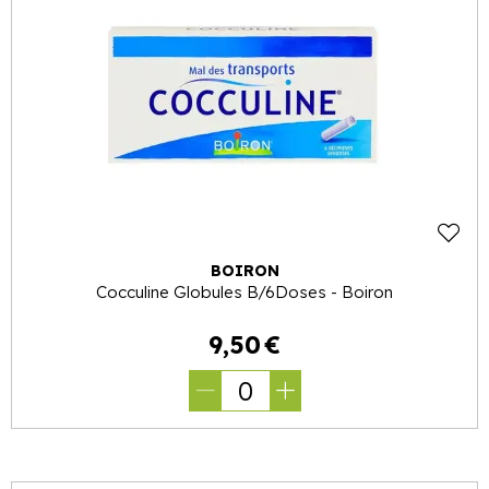
BOIRON
Cocculine Globules B/6Doses - Boiron
9
,
50
€
0