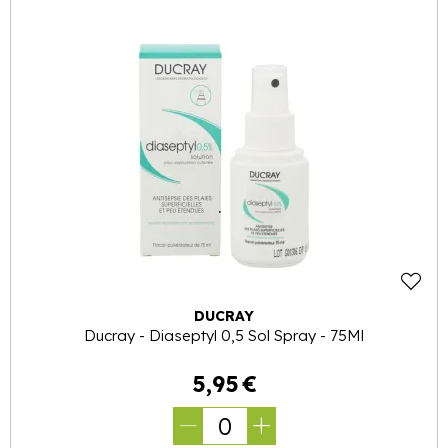
DUCRAY
Ducray - Diaseptyl 0,5 Sol Spray - 75Ml
5
,
95
€
0