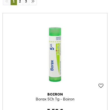
1
2
3
BOIRON
Borax 5Ch Tg - Boiron