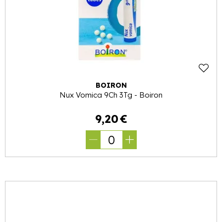
BOIRON
Nux Vomica 9Ch 3Tg - Boiron
9
,
20
€
0