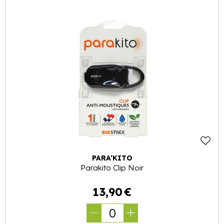
PARA’KITO
Parakito Clip Noir
13
,
90
€
0