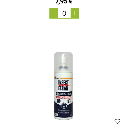
7
,
95
€
0