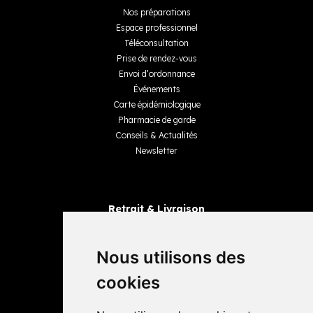
Nos préparations
Espace professionnel
Téléconsultation
Prise de rendez-vous
Envoi d’ordonnance
Événements
Carte épidémiologique
Pharmacie de garde
Conseils & Actualités
Newsletter
Retrait & Livraison
Retrait dans la pharmacie
Livraisons
Nous utilisons des
cookies
Avis