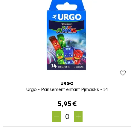
URGO
Urgo - Pansement enfant Pjmasks - 14
5
,
95
€
0