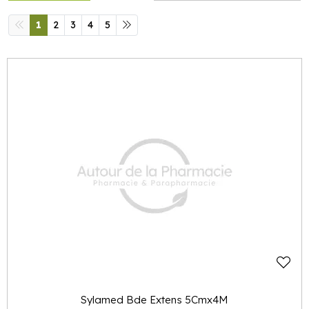
1
2
3
4
5
Sylamed Bde Extens 5Cmx4M