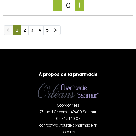
0
1
2
3
4
5
À propos de la pharmacie
Coordonnées
73 rue d’Orléans - 49400 Saumur
02 41 51 10 07
contact
@
autourdelapharmacie.fr
Horaires