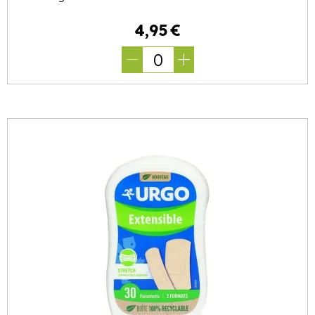
4
,
95
€
0