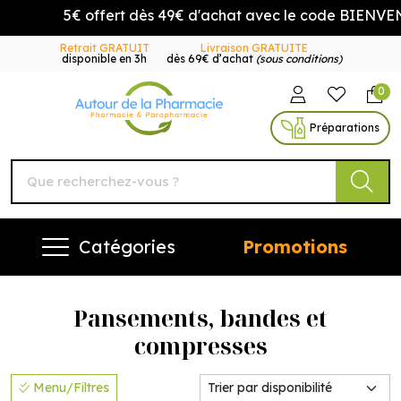
5€ offert dès 49€ d'achat avec le code BIENVENUE5
Retrait GRATUIT
Livraison GRATUITE
disponible en 3h
dès 69€ d’achat
(sous conditions)
0
Autour de la Pharmacie Vo
Préparations
Catégories
Promotions
Pansements, bandes et
compresses
Menu/Filtres