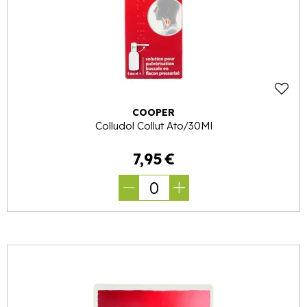
COOPER
Colludol Collut Ato/30Ml
7
,
95
€
0