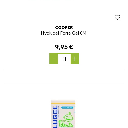
COOPER
Hyalugel Forte Gel 8Ml
9
,
95
€
0