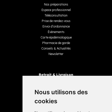
Nos préparations
Espace professionnel
Téléconsultation
Prise de rendez-vous
Envoi d’ordonnance
Événements
Carte épidémiologique
Pharmacie de garde
Conseils & Actualités
Newsletter
Retrait & Livraison
Retrait dans la pharmacie
Livraisons
Nous utilisons des
cookies
Avis