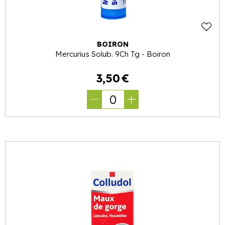
BOIRON
Mercurius Solub. 9Ch Tg - Boiron
3
,
50
€
0