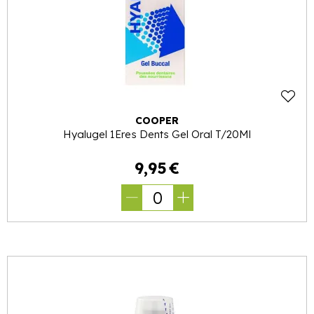
COOPER
Hyalugel 1Eres Dents Gel Oral T/20Ml
9
,
95
€
0