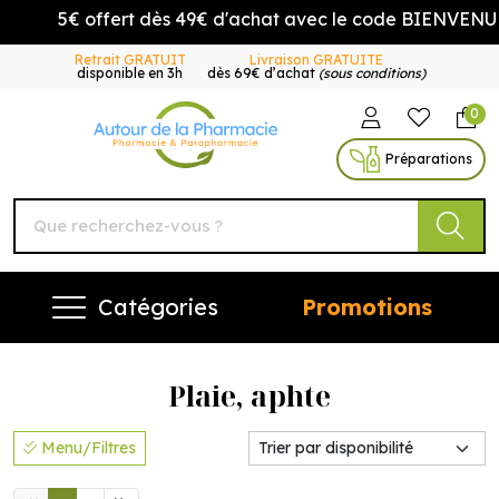
5€ offert dès 49€ d'achat avec le code BIENVENUE5
Retrait GRATUIT
Livraison GRATUITE
disponible en 3h
dès 69€ d’achat
(sous conditions)
0
Autour de la Pharmacie Vo
Préparations
Catégories
Promotions
Plaie, aphte
Menu/Filtres