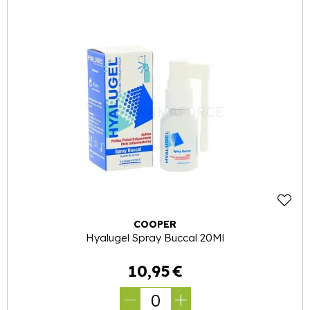
COOPER
Hyalugel Spray Buccal 20Ml
10
,
95
€
0