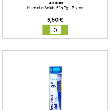
BOIRON
Mercurius Solub. 5Ch Tg - Boiron
3
,
50
€
0