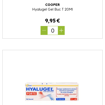
COOPER
Hyalugel Gel Buc T 20Ml
9
,
95
€
0