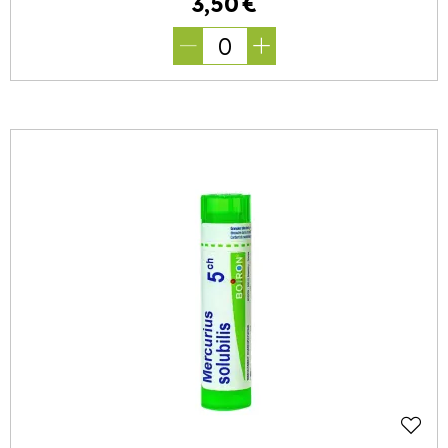
3
,
50
€
0