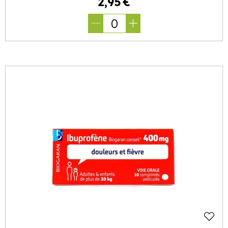
2
,
95
€
0