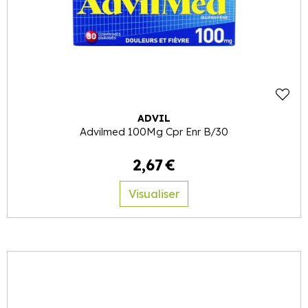
ADVIL
Advilmed 100Mg Cpr Enr B/30
2
,
67
€
Visualiser