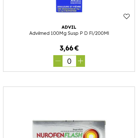
ADVIL
Advilmed 100Mg Susp P D Fl/200Ml
3
,
66
€
0