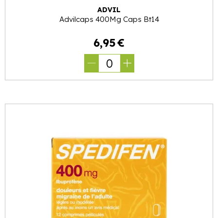
ADVIL
Advilcaps 400Mg Caps Bt14
6
,
95
€
0