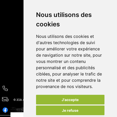
Retrait dans la pharmacie
Livraisons
Nous utilisons des
cookies
Avis
Nous utilisons des cookies et
4,4 / 5
65 avis
d'autres technologies de suivi
pour améliorer votre expérience
de navigation sur notre site, pour
vous montrer un contenu
personnalisé et des publicités
ciblées, pour analyser le trafic de
notre site et pour comprendre la
provenance de nos visiteurs.
J'accepte
© 2026 Autour de la Pharmacie
Tous droits réservés
Apotekisto
Je refuse