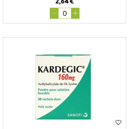
2
,
64
€
0