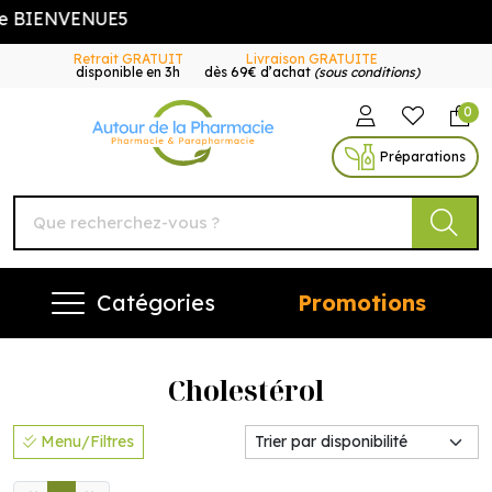
e BIENVENUE5
Retrait GRATUIT
Livraison GRATUITE
disponible en 3h
dès 69€ d’achat
(sous conditions)
0
Autour de la Pharmacie Vo
Préparations
Catégories
Promotions
Cholestérol
Menu/Filtres