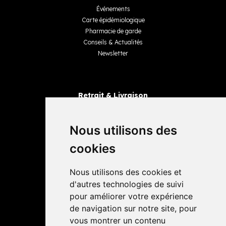
Événements
Carte épidémiologique
Pharmacie de garde
Conseils & Actualités
Newsletter
Retrait & Livraison
Retrait dans la pharmacie
Livraisons
Nous utilisons des
cookies
Avis
Nous utilisons des cookies et
4,4 / 5
65 avis
d'autres technologies de suivi
pour améliorer votre expérience
de navigation sur notre site, pour
vous montrer un contenu