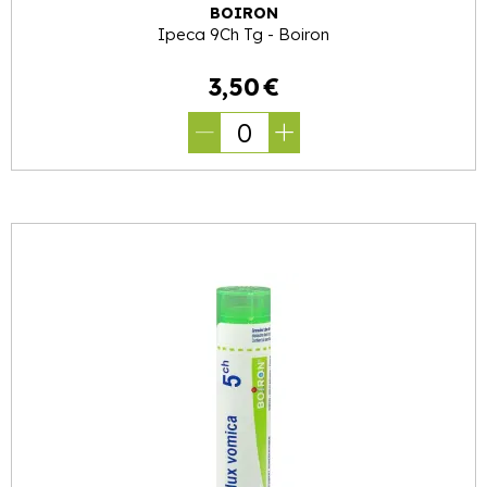
BOIRON
Ipeca 9Ch Tg - Boiron
3
,
50
€
0