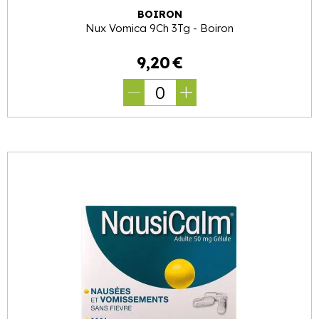
BOIRON
Nux Vomica 9Ch 3Tg - Boiron
9
,
20
€
0