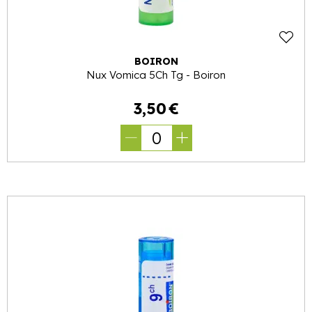
BOIRON
Nux Vomica 5Ch Tg - Boiron
3
,
50
€
0