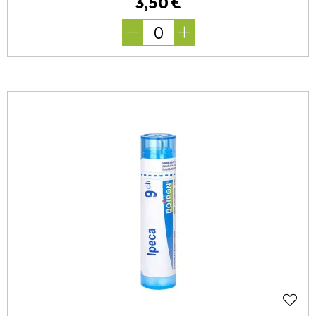
3
,
50
€
0