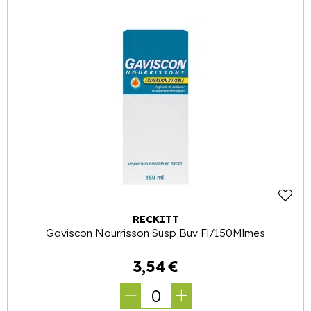
RECKITT
Gaviscon Nourrisson Susp Buv Fl/150Mlmes
3
,
54
€
0