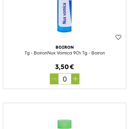
BOIRON
Tg - BoironNux Vomica 9Ch Tg - Boiron
3
,
50
€
0